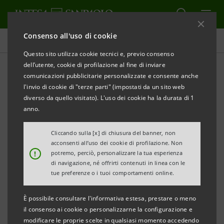
Consenso all'uso di cookie
Tutti i progetti
Questo sito utilizza cookie tecnici e, previo consenso
dell’utente, cookie di profilazione al fine di inviare
comunicazioni pubblicitarie personalizzate e consente anche
l'invio di cookie di "terze parti" (impostati da un sito web
CULTURA
diverso da quello visitato). L'uso dei cookie ha la durata di 1
anno.
Sergio Castellitto nei panni
Cliccando sulla [x] di chiusura del banner, non
di Zorro di Margaret
acconsenti all’uso dei cookie di profilazione. Non
!
potremo, perciò, personalizzare la tua esperienza
Mazzantini
di navigazione, né offrirti contenuti in linea con le
tue preferenze o i tuoi comportamenti online.
È possibile consultare l'informativa estesa, prestare o meno
il consenso ai cookie o personalizzarne la configurazione e
modificare le proprie scelte in qualsiasi momento accedendo