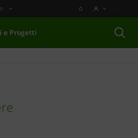
NOTIFICHE
IT
ZI
AREA UTENTE
i e Progetti
per chiudere
ere