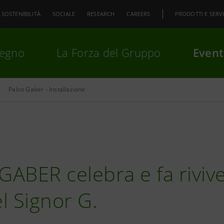
SOSTENIBILITÀ
SOCIALE
RESEARCH
CAREERS
PRODOTTI E SERVI
pegno
La Forza del Gruppo
Event
Palco Gaber - Installazione
premi
Invio
per cercare o
ESC
ABER celebra e fa riviv
el Signor G.