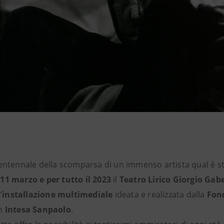
ventennale della scomparsa di un immenso artista qual è s
 11 marzo
e per tutto il 2023
il
Teatro Lirico Giorgio Gab
’
installazione multimediale
ideata e realizzata dalla
Fond
n
Intesa Sanpaolo
.