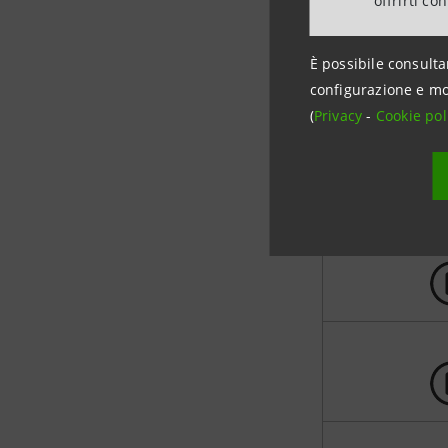
offrirti co
Iacchetti, Luca e 
Turci, Maurizio Cro
È possibile consulta
configurazione e mo
(
Privacy
-
Cookie pol