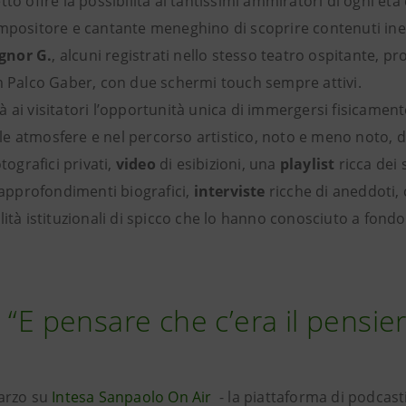
to offre la possibilità ai tantissimi ammiratori di ogni età
ompositore e cantante meneghino di scoprire contenuti ine
ignor G.
, alcuni registrati nello stesso teatro ospitante, pr
em Palco Gaber, con due schermi touch sempre attivi.
 ai visitatori l’opportunità unica di immergersi fisicamen
e atmosfere e nel percorso artistico, noto e meno noto, d
otografici privati,
video
di esibizioni, una
playlist
ricca dei 
, approfondimenti biografici,
interviste
ricche di aneddoti, 
lità istituzionali di spicco che lo hanno conosciuto a fond
 “E pensare che c’era il pensie
marzo su
Intesa Sanpaolo On Air
- la piattaforma di podcast