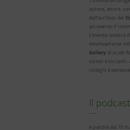
L’innovativo proget
autore, attore, c
dall’archivio del
S
attraverso il tot
L’evento-mostra dà
emotivamente nell
Gallery
di scatti f
iconici e toccanti
colleghi e persona
Il podcast
A partire dal 10 