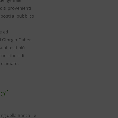
 del geniale
diti provenienti
oposti al pubblico
te ed
i Giorgio Gaber.
suoi testi più
contributi di
o e amato.
ro”
ing della Banca - e