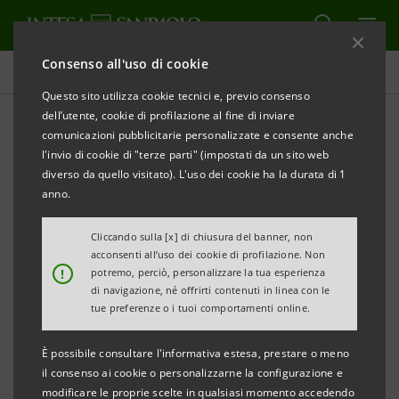
Consenso all'uso di cookie
Tutti i progetti
Questo sito utilizza cookie tecnici e, previo consenso
dell’utente, cookie di profilazione al fine di inviare
comunicazioni pubblicitarie personalizzate e consente anche
l'invio di cookie di "terze parti" (impostati da un sito web
ECONOMIA
diverso da quello visitato). L'uso dei cookie ha la durata di 1
anno.
L’Italia del turismo recupera
Cliccando sulla [x] di chiusura del banner, non
e supera i valori pre-Covid
acconsenti all’uso dei cookie di profilazione. Non
!
potremo, perciò, personalizzare la tua esperienza
grazie agli stranieri
di navigazione, né offrirti contenuti in linea con le
tue preferenze o i tuoi comportamenti online.
È possibile consultare l'informativa estesa, prestare o meno
il consenso ai cookie o personalizzarne la configurazione e
modificare le proprie scelte in qualsiasi momento accedendo