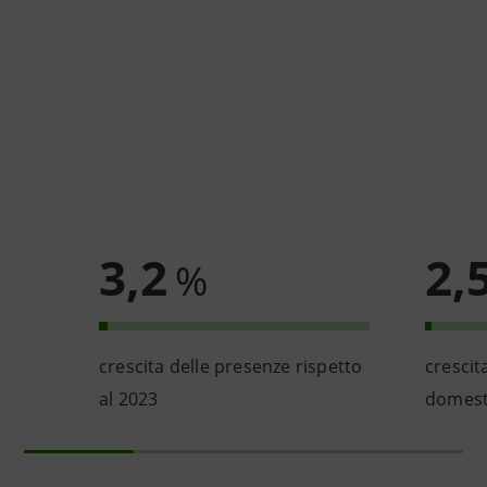
3,2
2,
%
crescita delle presenze rispetto
crescit
al 2023
domesti