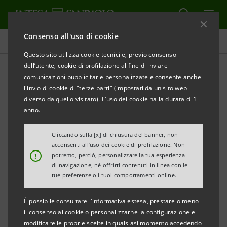
Consenso all'uso di cookie
Tutti i progetti
Questo sito utilizza cookie tecnici e, previo consenso
dell’utente, cookie di profilazione al fine di inviare
comunicazioni pubblicitarie personalizzate e consente anche
l'invio di cookie di "terze parti" (impostati da un sito web
CULTURA
diverso da quello visitato). L'uso dei cookie ha la durata di 1
anno.
Gallerie d’Italia: a Napoli la
Cliccando sulla [x] di chiusura del banner, non
nuova sede museale
acconsenti all’uso dei cookie di profilazione. Non
!
potremo, perciò, personalizzare la tua esperienza
di navigazione, né offrirti contenuti in linea con le
tue preferenze o i tuoi comportamenti online.
È possibile consultare l'informativa estesa, prestare o meno
il consenso ai cookie o personalizzarne la configurazione e
modificare le proprie scelte in qualsiasi momento accedendo