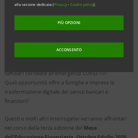
alla sezione dedicata (
Privacy
-
Cookie policy
).
PIÙ OPZIONI
ACCONSENTO
Come evolvono le scelte finanziarie personali e
familiari correlate all’emergenza COVID-19?
Quali opportunità offre a famiglie e imprese la
trasformazione digitale dei servizi bancari e
finanziari?
Questi e molti altri interrogativi verranno affrontati
nel corso della terza edizione del
Mese
dell’Educazione Finanziaria, Ottobre Edufin 2020,