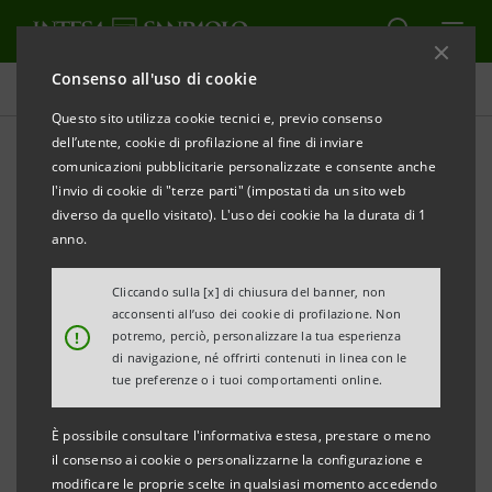
Consenso all'uso di cookie
Tutti i progetti
Questo sito utilizza cookie tecnici e, previo consenso
dell’utente, cookie di profilazione al fine di inviare
comunicazioni pubblicitarie personalizzate e consente anche
l'invio di cookie di "terze parti" (impostati da un sito web
EDUCAZIONE
diverso da quello visitato). L'uso dei cookie ha la durata di 1
anno.
Educazione finanziaria al
Cliccando sulla [x] di chiusura del banner, non
Museo del Risparmio
acconsenti all’uso dei cookie di profilazione. Non
!
potremo, perciò, personalizzare la tua esperienza
di navigazione, né offrirti contenuti in linea con le
tue preferenze o i tuoi comportamenti online.
È possibile consultare l'informativa estesa, prestare o meno
il consenso ai cookie o personalizzarne la configurazione e
modificare le proprie scelte in qualsiasi momento accedendo