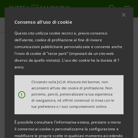
Consenso all'uso di cookie
Tutti i progetti
Questo sito utilizza cookie tecnici e, previo consenso
dell’utente, cookie di profilazione al fine di inviare
comunicazioni pubblicitarie personalizzate e consente anche
l'invio di cookie di "terze parti" (impostati da un sito web
EDUCAZIONE
diverso da quello visitato). L'uso dei cookie ha la durata di 1
anno.
Formazione con ELIS in
Cliccando sulla [x] di chiusura del banner, non
Ingegneria Digitale al PoliMi
acconsenti all’uso dei cookie di profilazione. Non
!
potremo, perciò, personalizzare la tua esperienza
di navigazione, né offrirti contenuti in linea con le
tue preferenze o i tuoi comportamenti online.
È possibile consultare l'informativa estesa, prestare o meno
il consenso ai cookie o personalizzarne la configurazione e
modificare le proprie scelte in qualsiasi momento accedendo