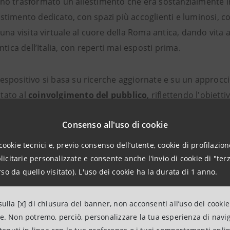
o trasformato un allestimento che era sostanzialmente in
stimento dedicato, con spazi più accoglienti e luminosi, 
 una visita virtuale al cuore della Roma antica, dando vita a
antica dell’Italia, con reperti mai esposti prima.
espositivo si basa su ricerche aggiornate e su un approcci
tato al
coinvolgimento del pubblico
, riflettendo l'obiet
accessibile a tutti la sua collezione universale e di crea
Consenso all'uso di cookie
ta.
cookie tecnici e, previo consenso dell’utente, cookie di profilazione
citarie personalizzate e consente anche l'invio di cookie di "terz
so da quello visitato). L'uso dei cookie ha la durata di 1 anno.
ulla [x] di chiusura del banner, non acconsenti all’uso dei cookie
ne. Non potremo, perciò, personalizzare la tua esperienza di navi