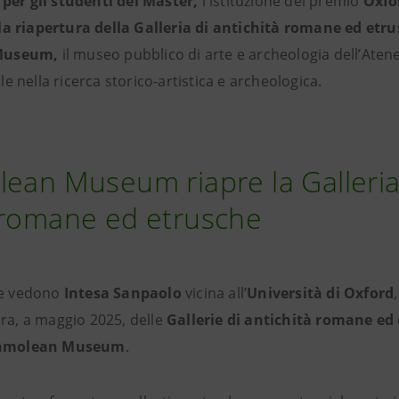
 per gli studenti del Master,
l'istituzione del premio
Oxfo
la riapertura della Galleria di antichità romane ed etr
 Museum,
il museo pubblico di arte e archeologia dell’Aten
e nella ricerca storico-artistica e archeologica.
lean Museum riapre la Galleria
 romane ed etrusche
che vedono
Intesa Sanpaolo
vic
ina all’
Università di Oxford
tura, a maggio 2025, delle
Gallerie di antichità romane ed
hmolean Museum
.