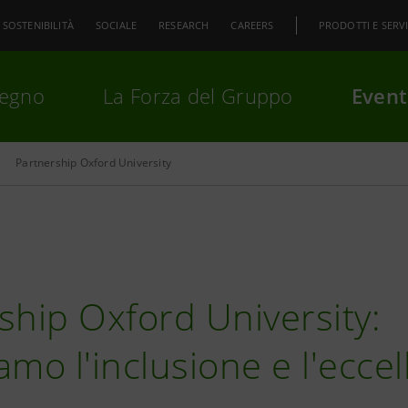
SOSTENIBILITÀ
SOCIALE
RESEARCH
CAREERS
PRODOTTI E SERVI
pegno
La Forza del Gruppo
Event
Partnership Oxford University
premi
Invio
per cercare o
ESC
ship Oxford University:
amo l'inclusione e l'ecce