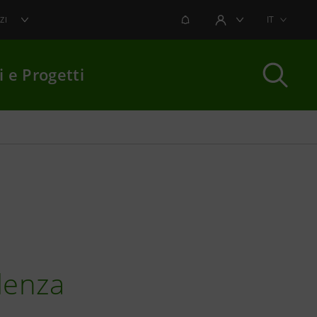
NOTIFICHE
IT
ZI
AREA UTENTE
i e Progetti
per chiudere
llenza