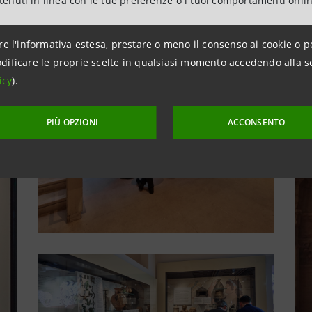
ntenuti in linea con le tue preferenze o i tuoi comportamenti onli
re l'informativa estesa, prestare o meno il consenso ai cookie o p
dificare le proprie scelte in qualsiasi momento accedendo alla s
icy
).
PIÙ OPZIONI
ACCONSENTO