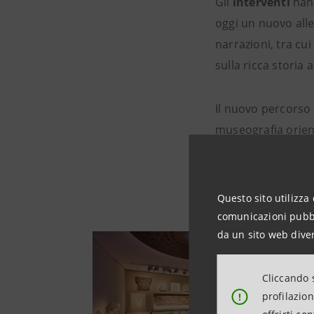
Gli
interventi
hann
oggi un nuovo alle
narrazioni, tra cui
sulla ricca storia 
Il nuovo percorso 
museografia orien
Museum di rendere 
museale partecipa
Questo sito utilizza 
comunicazioni pubbli
da un sito web diver
Cliccando s
profilazio
!