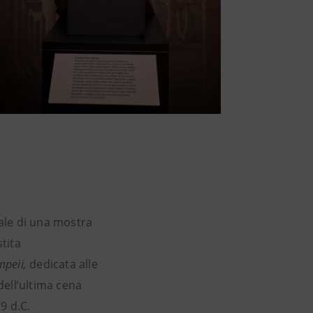
rale di una mostra
stita
mpeii,
dedicata alle
dell’ultima cena
9 d.C.