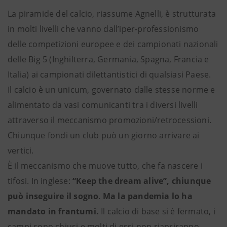
La piramide del calcio, riassume Agnelli, è strutturata
in molti livelli che vanno dall’iper-professionismo
delle competizioni europee e dei campionati nazionali
delle Big 5 (Inghilterra, Germania, Spagna, Francia e
Italia) ai campionati dilettantistici di qualsiasi Paese.
Il calcio è un unicum, governato dalle stesse norme e
alimentato da vasi comunicanti tra i diversi livelli
attraverso il meccanismo promozioni/retrocessioni.
Chiunque fondi un club può un giorno arrivare ai
vertici.
È il meccanismo che muove tutto, che fa nascere i
tifosi. In inglese:
“Keep the dream alive”, chiunque
può inseguire il sogno
.
Ma la pandemia lo ha
mandato in frantumi.
Il calcio di base si è fermato, i
campi sono chiusi e molti di essi non riapriranno