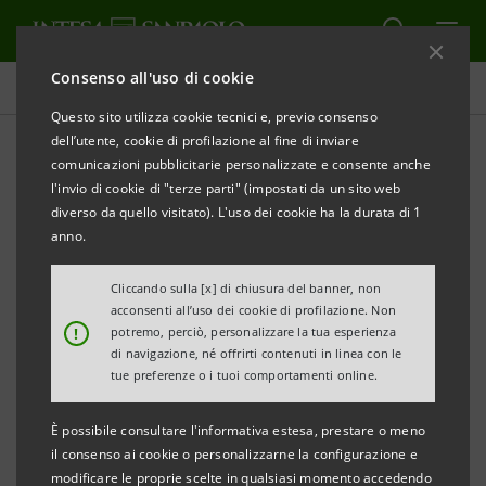
Consenso all'uso di cookie
Tutti i progetti
Questo sito utilizza cookie tecnici e, previo consenso
dell’utente, cookie di profilazione al fine di inviare
comunicazioni pubblicitarie personalizzate e consente anche
l'invio di cookie di "terze parti" (impostati da un sito web
SPORT
diverso da quello visitato). L'uso dei cookie ha la durata di 1
anno.
Come sopravviverà il calcio
Cliccando sulla [x] di chiusura del banner, non
del futuro
acconsenti all’uso dei cookie di profilazione. Non
!
potremo, perciò, personalizzare la tua esperienza
di navigazione, né offrirti contenuti in linea con le
tue preferenze o i tuoi comportamenti online.
È possibile consultare l'informativa estesa, prestare o meno
il consenso ai cookie o personalizzarne la configurazione e
modificare le proprie scelte in qualsiasi momento accedendo