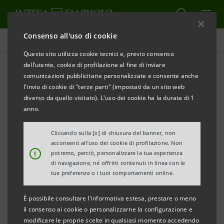
Consenso all'uso di cookie
Tutti i progetti
Questo sito utilizza cookie tecnici e, previo consenso
dell’utente, cookie di profilazione al fine di inviare
comunicazioni pubblicitarie personalizzate e consente anche
l'invio di cookie di "terze parti" (impostati da un sito web
SOCIALE
diverso da quello visitato). L'uso dei cookie ha la durata di 1
anno.
Meta insieme
Cliccando sulla [x] di chiusura del banner, non
acconsenti all’uso dei cookie di profilazione. Non
!
potremo, perciò, personalizzare la tua esperienza
di navigazione, né offrirti contenuti in linea con le
tue preferenze o i tuoi comportamenti online.
È possibile consultare l'informativa estesa, prestare o meno
il consenso ai cookie o personalizzarne la configurazione e
modificare le proprie scelte in qualsiasi momento accedendo