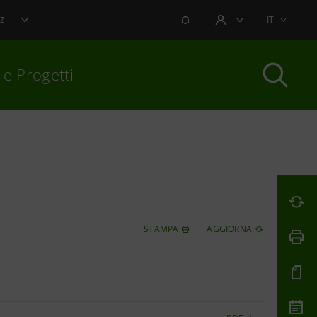
NOTIFICHE
IT
ZI
AREA UTENTE
 e Progetti
per chiudere
STAMPA
AGGIORNA