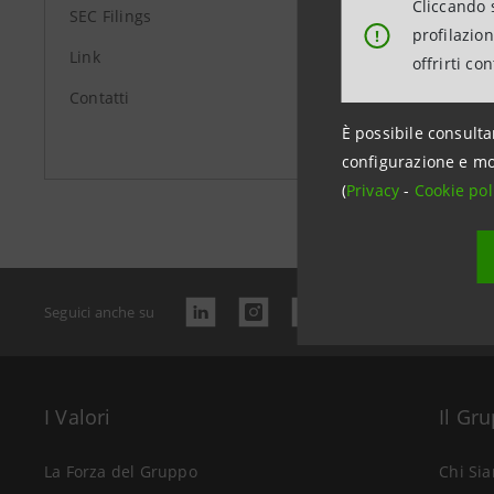
Cliccando s
SEC Filings
profilazio
!
Link
offrirti co
Contatti
È possibile consulta
configurazione e mo
Data ultimo 
(
Privacy
-
Cookie pol
Seguici anche su
I Valori
Il Gr
La Forza del Gruppo
Chi Si