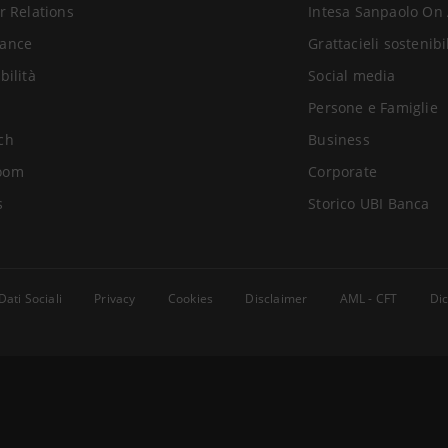
r Relations
Intesa Sanpaolo On 
ance
Grattacieli sostenibi
bilità
Social media
Persone e Famiglie
ch
Business
oom
Corporate
s
Storico UBI Banca
Dati Sociali
Privacy
Cookies
Disclaimer
AML - CFT
Dic