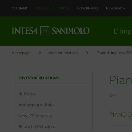
CHI SIAMO
INVESTOR RELATIONS
GOVERNANCE
NEWSROOM
L’ Im
Homepage
Investor relations
Piano di impresa 20
Pia
INVESTOR RELATIONS
IR Policy
Andamento titolo
PIANO D
News Teleborsa
Bilanci e Relazioni