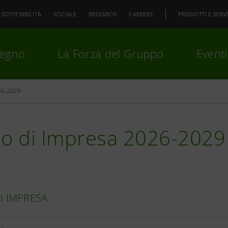
SOSTENIBILITÀ
SOCIALE
RESEARCH
CAREERS
PRODOTTI E SERVI
pegno
La Forza del Gruppo
Eventi
26-2029
premi
Invio
per cercare o
ESC
no di Impresa 2026-2029
I IMPRESA