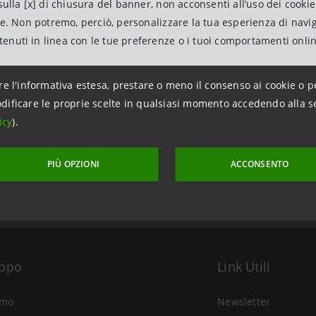
ulla [x] di chiusura del banner, non acconsenti all’uso dei cookie
ne. Non potremo, perciò, personalizzare la tua esperienza di navi
ntenuti in linea con le tue preferenze o i tuoi comportamenti onli
re l'informativa estesa, prestare o meno il consenso ai cookie o p
dificare le proprie scelte in qualsiasi momento accedendo alla s
aggiornamento 2 febbraio 2026 alle ore 08:01:05
icy
).
PIÙ OPZIONI
ACCONSENTO
uppo
Link Utili
amo
Newsletter