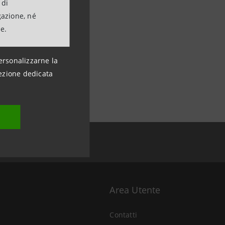
 di
gazione, né
ne.
ersonalizzarne la
ezione dedicata
Area Utente
Contatti