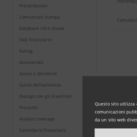
Present
Presentazioni
Comunicati stampa
Comunic
Database cifre chiave
FAQ finanziarie
Rating
Azionariato
Azioni e dividendi
Guida dell'azionista
Dialogo con gli investitori
Questo sito utilizza 
Prospetti
comunicazioni pubbli
Analyst coverage
da un sito web diver
Calendario finanziario