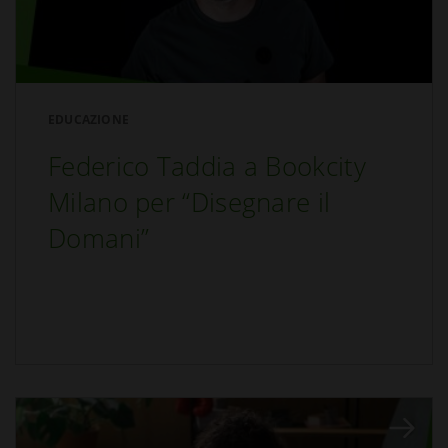
EDUCAZIONE
Federico Taddia a Bookcity
Milano per “Disegnare il
Domani”