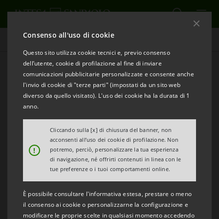
Consenso all'uso di cookie
Tutti i progetti
Questo sito utilizza cookie tecnici e, previo consenso
dell’utente, cookie di profilazione al fine di inviare
comunicazioni pubblicitarie personalizzate e consente anche
l'invio di cookie di "terze parti" (impostati da un sito web
INNOVAZIONE
diverso da quello visitato). L'uso dei cookie ha la durata di 1
anno.
Il ruolo dell'intelligenza
Cliccando sulla [x] di chiusura del banner, non
artificiale nella formazione e
acconsenti all’uso dei cookie di profilazione. Non
!
potremo, perciò, personalizzare la tua esperienza
nel lavoro
di navigazione, né offrirti contenuti in linea con le
tue preferenze o i tuoi comportamenti online.
È possibile consultare l'informativa estesa, prestare o meno
il consenso ai cookie o personalizzarne la configurazione e
modificare le proprie scelte in qualsiasi momento accedendo