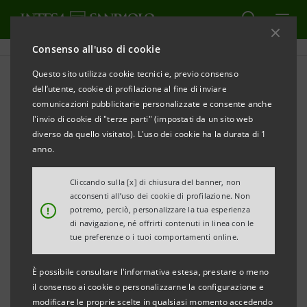
Consenso all'uso di cookie
Questo sito utilizza cookie tecnici e, previo consenso
dell’utente, cookie di profilazione al fine di inviare
comunicazioni pubblicitarie personalizzate e consente anche
SOCIALE
l'invio di cookie di "terze parti" (impostati da un sito web
diverso da quello visitato). L'uso dei cookie ha la durata di 1
Uncover: dalla ricerca
anno.
scientifica alla prevenzione
Cliccando sulla [x] di chiusura del banner, non
acconsenti all’uso dei cookie di profilazione. Non
della violenza di genere
!
potremo, perciò, personalizzare la tua esperienza
di navigazione, né offrirti contenuti in linea con le
tue preferenze o i tuoi comportamenti online.
È possibile consultare l'informativa estesa, prestare o meno
il consenso ai cookie o personalizzarne la configurazione e
modificare le proprie scelte in qualsiasi momento accedendo