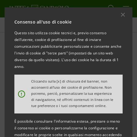
Consenso all'uso di cookie
Tutti i progetti
Questo sito utilizza cookie tecnici e, previo consenso
dell’utente, cookie di profilazione al fine di inviare
comunicazioni pubblicitarie personalizzate e consente anche
l'invio di cookie di "terze parti" (impostati da un sito web
SPORT
diverso da quello visitato). L'uso dei cookie ha la durata di 1
anno.
Innovazione e design con
Cliccando sulla [x] di chiusura del banner, non
Audace Sailing Team
acconsenti all’uso dei cookie di profilazione. Non
!
potremo, perciò, personalizzare la tua esperienza
di navigazione, né offrirti contenuti in linea con le
tue preferenze o i tuoi comportamenti online.
È possibile consultare l'informativa estesa, prestare o meno
il consenso ai cookie o personalizzarne la configurazione e
modificare le proprie scelte in qualsiasi momento accedendo