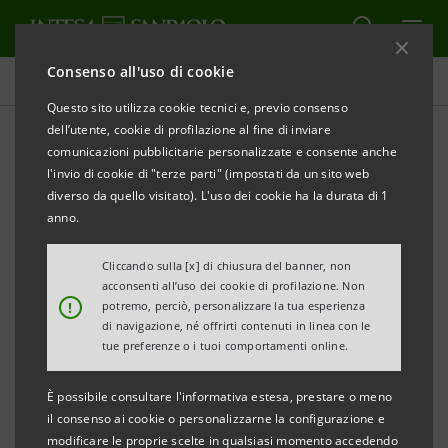
Consenso all'uso di cookie
Tutti i progetti
Questo sito utilizza cookie tecnici e, previo consenso
dell’utente, cookie di profilazione al fine di inviare
comunicazioni pubblicitarie personalizzate e consente anche
l'invio di cookie di "terze parti" (impostati da un sito web
CULTURA
diverso da quello visitato). L'uso dei cookie ha la durata di 1
anno.
36° Torino Film Festival
Cliccando sulla [x] di chiusura del banner, non
acconsenti all’uso dei cookie di profilazione. Non
!
potremo, perciò, personalizzare la tua esperienza
di navigazione, né offrirti contenuti in linea con le
tue preferenze o i tuoi comportamenti online.
È possibile consultare l'informativa estesa, prestare o meno
il consenso ai cookie o personalizzarne la configurazione e
modificare le proprie scelte in qualsiasi momento accedendo