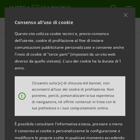
Consenso all'uso di cookie
Tutti i progetti
Questo sito utilizza cookie tecnici e, previo consenso
dell’utente, cookie di profilazione al fine di inviare
comunicazioni pubblicitarie personalizzate e consente anche
l'invio di cookie di "terze parti" (impostati da un sito web
CULTURA
diverso da quello visitato). L'uso dei cookie ha la durata di 1
anno.
Un punto di vista unico
Cliccando sulla [x] di chiusura del banner, non
sulla città di Milano
acconsenti all’uso dei cookie di profilazione. Non
!
potremo, perciò, personalizzare la tua esperienza
di navigazione, né offrirti contenuti in linea con le
tue preferenze o i tuoi comportamenti online.
È possibile consultare l'informativa estesa, prestare o meno
il consenso ai cookie o personalizzarne la configurazione e
modificare le proprie scelte in qualsiasi momento accedendo