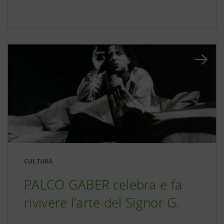
CULTURA
PALCO GABER celebra e fa
rivivere l’arte del Signor G.