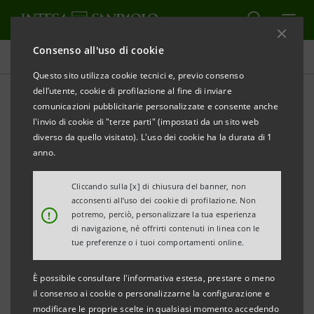
Consenso all'uso di cookie
Tutti i progetti
Questo sito utilizza cookie tecnici e, previo consenso
dell’utente, cookie di profilazione al fine di inviare
comunicazioni pubblicitarie personalizzate e consente anche
l'invio di cookie di "terze parti" (impostati da un sito web
SOCIALE
diverso da quello visitato). L'uso dei cookie ha la durata di 1
anno.
La storia dell'Associazione
Cliccando sulla [x] di chiusura del banner, non
Terra! e il progetto "In
acconsenti all’uso dei cookie di profilazione. Non
!
potremo, perciò, personalizzare la tua esperienza
Campo! Senza Caporale"
di navigazione, né offrirti contenuti in linea con le
tue preferenze o i tuoi comportamenti online.
È possibile consultare l'informativa estesa, prestare o meno
il consenso ai cookie o personalizzarne la configurazione e
modificare le proprie scelte in qualsiasi momento accedendo