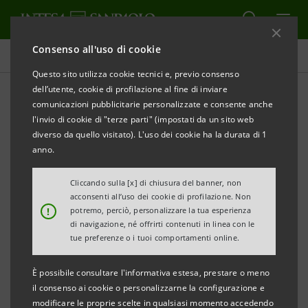
Consenso all'uso di cookie
Tutti i progetti
Questo sito utilizza cookie tecnici e, previo consenso
dell’utente, cookie di profilazione al fine di inviare
comunicazioni pubblicitarie personalizzate e consente anche
l'invio di cookie di "terze parti" (impostati da un sito web
SOCIALE
diverso da quello visitato). L'uso dei cookie ha la durata di 1
anno.
Gli antichi mestieri salentini
Cliccando sulla [x] di chiusura del banner, non
opportunità d'occupazione
acconsenti all’uso dei cookie di profilazione. Non
!
potremo, perciò, personalizzare la tua esperienza
giovanile
di navigazione, né offrirti contenuti in linea con le
tue preferenze o i tuoi comportamenti online.
È possibile consultare l'informativa estesa, prestare o meno
il consenso ai cookie o personalizzarne la configurazione e
modificare le proprie scelte in qualsiasi momento accedendo