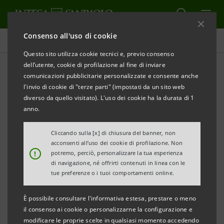
Consenso all'uso di cookie
Tutti i progetti
Questo sito utilizza cookie tecnici e, previo consenso
dell’utente, cookie di profilazione al fine di inviare
comunicazioni pubblicitarie personalizzate e consente anche
l'invio di cookie di "terze parti" (impostati da un sito web
EDUCAZIONE
diverso da quello visitato). L'uso dei cookie ha la durata di 1
anno.
Un nuovo Master per la
Cliccando sulla [x] di chiusura del banner, non
sicurezza sul lavoro
acconsenti all’uso dei cookie di profilazione. Non
!
potremo, perciò, personalizzare la tua esperienza
di navigazione, né offrirti contenuti in linea con le
tue preferenze o i tuoi comportamenti online.
È possibile consultare l'informativa estesa, prestare o meno
il consenso ai cookie o personalizzarne la configurazione e
modificare le proprie scelte in qualsiasi momento accedendo