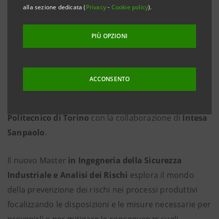
alla sezione dedicata (
Privacy
-
Cookie policy
).
PIÙ OPZIONI
ACCONSENTO
Al via il nuovo
Master in Ingegneria della Sicurezza
Industriale e Analisi dei Rischi
realizzato dal
Politecnico di Torino
con la collaborazione di
Intesa
Sanpaolo
.
Il nuovo Master
in Ingegneria della Sicurezza
Industriale e Analisi dei Rischi
esplora il mondo
della prevenzione dei rischi nei processi produttivi
focalizzando le disposizioni e le misure necessarie per
prevenirli e per mitigare le conseguenze sugli