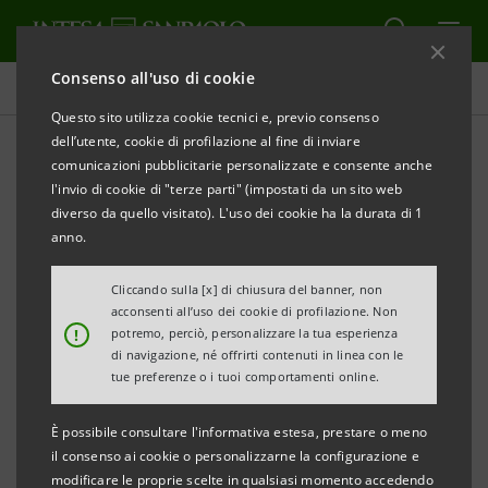
Consenso all'uso di cookie
Tutti i progetti
Questo sito utilizza cookie tecnici e, previo consenso
dell’utente, cookie di profilazione al fine di inviare
comunicazioni pubblicitarie personalizzate e consente anche
l'invio di cookie di "terze parti" (impostati da un sito web
SOCIALE
diverso da quello visitato). L'uso dei cookie ha la durata di 1
anno.
Il progetto “Il valore
Cliccando sulla [x] di chiusura del banner, non
dell’impatto sociale”
acconsenti all’uso dei cookie di profilazione. Non
!
potremo, perciò, personalizzare la tua esperienza
di navigazione, né offrirti contenuti in linea con le
tue preferenze o i tuoi comportamenti online.
È possibile consultare l'informativa estesa, prestare o meno
il consenso ai cookie o personalizzarne la configurazione e
modificare le proprie scelte in qualsiasi momento accedendo