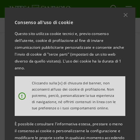
Consenso all'uso di cookie
Tutti i progetti
Questo sito utilizza cookie tecnici e, previo consenso
dell’utente, cookie di profilazione al fine di inviare
comunicazioni pubblicitarie personalizzate e consente anche
l'invio di cookie di "terze parti" (impostati da un sito web
SOCIALE
diverso da quello visitato). L'uso dei cookie ha la durata di 1
anno.
Spesa sociale dei Comuni
Cliccando sulla [x] di chiusura del banner, non
contro l’esclusione sociale:
acconsenti all’uso dei cookie di profilazione. Non
!
potremo, perciò, personalizzare la tua esperienza
di cosa si tratta?
di navigazione, né offrirti contenuti in linea con le
tue preferenze o i tuoi comportamenti online.
È possibile consultare l'informativa estesa, prestare o meno
il consenso ai cookie o personalizzarne la configurazione e
modificare le proprie scelte in qualsiasi momento accedendo