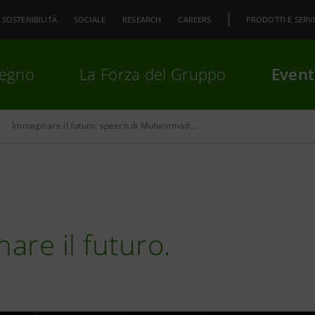
SOSTENIBILITÀ
SOCIALE
RESEARCH
CAREERS
PRODOTTI E SERVI
pegno
La Forza del Gruppo
Event
Immaginare il futuro: speech di Muhammad Yunus
premi
Invio
per cercare o
ESC
are il futuro.