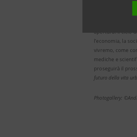
‘
Immaginare il futu
rientra nel program
apertura. Il ciclo
l’economia, la soc
vivremo, come comu
mediche e scientif
proseguirà il pro
futuro della vita u
Photogallery: ©And