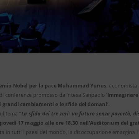
emio Nobel per la pace Muhammad Yunus
, economista
lo di conferenze promosso da Intesa Sanpaolo
‘Immaginare 
 grandi cambiamenti e le sfide del domani’.
sul tema
“
La sfida dei tre zeri: un futuro senza povertà, d
giovedì 17 maggio alle ore 18.30 nell’Auditorium del gra
 in tutti i paesi del mondo, la disoccupazione emargina i 