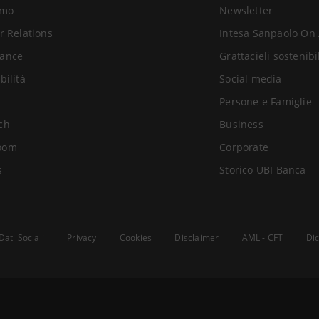
amo
Newsletter
r Relations
Intesa Sanpaolo On 
ance
Grattacieli sostenibi
bilità
Social media
Persone e Famiglie
ch
Business
oom
Corporate
s
Storico UBI Banca
Dati Sociali
Privacy
Cookies
Disclaimer
AML - CFT
Dic