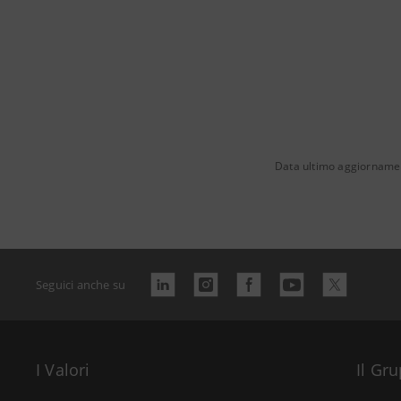
Data ultimo aggiornamen
Seguici anche su
I Valori
Il Gr