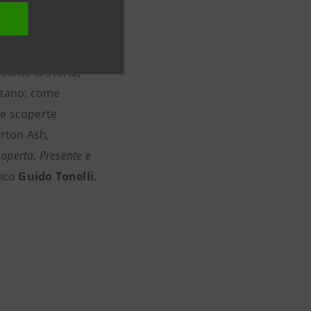
tesa Sanpaolo,
 dalla sua
 come la storia,
ettano: come
le scoperte
arton Ash,
 aperta. Presente e
sico
Guido Tonelli.