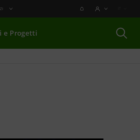
NOTIFICHE
IT
ZI
AREA UTENTE
i e Progetti
per chiudere