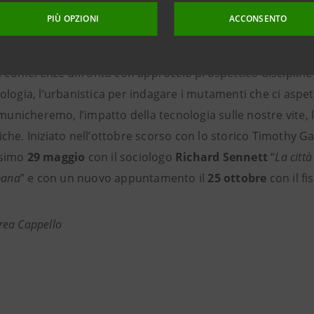
PIÙ OPZIONI
ACCONSENTO
ro
’, progetto ideato da Giulia Cogoli Comunicazione per In
ma strategico di attività svolte nel grattacielo, a tre anni
 di conferenze affronta con approccio prospettico discipline
iologia, l’urbanistica per indagare i mutamenti che ci asp
nicheremo, l’impatto della tecnologia sulle nostre vite, 
iche. Iniziato nell’ottobre scorso con lo storico Timothy G
ssimo
29 maggio
con il sociologo
Richard Sennett
“
La città
rbana
” e con un nuovo appuntamento il
25 ottobre
con il fi
rea Cappello