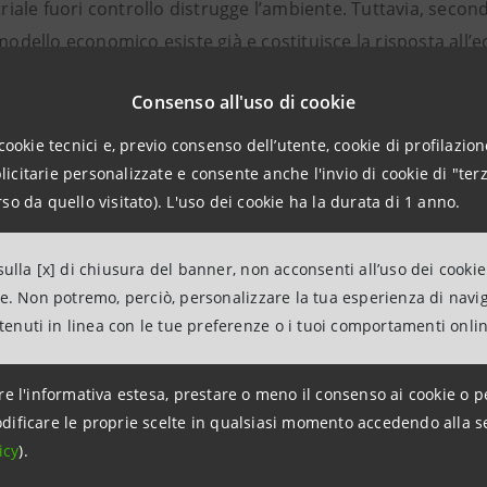
riale fuori controllo distrugge l’ambiente. Tuttavia, se
odello economico esiste già e costituisce la risposta all’
sonale e della diseguaglianza. Yunus dimostra che eliminar
Consenso all'uso di cookie
te da un capitalismo sfrenato con le risorse della vita di tu
 temi al centro del suo nuovo libro di prossima uscita in Ita
cookie tecnici e, previo consenso dell’utente, cookie di profilazione
us
, nel 1977 ha fondato la Grameen Bank, un istituto di c
citarie personalizzate e consente anche l'invio di cookie di "terz
so da quello visitato). L'uso dei cookie ha la durata di 1 anno.
rocredito senza garanzie. Oggi Grameen, oltre a essere pre
ngladesh, è diffusa in decine di paesi in ogni parte del mon
 honoris causa dall’Università di Firenze nel 2004 e Yunus h
ulla [x] di chiusura del banner, non acconsenti all’uso dei cookie
ne. Non potremo, perciò, personalizzare la tua esperienza di navi
la pace nel 2006.
ntenuti in linea con le tue preferenze o i tuoi comportamenti onli
la durata di circa 50 minuti, sarà tenuta in lingua inglese 
re l'informativa estesa, prestare o meno il consenso ai cookie o p
dificare le proprie scelte in qualsiasi momento accedendo alla s
all’evento è gratuita con
prenotazione obbligatoria
, dis
icy
).
iovedì 10 maggio
.