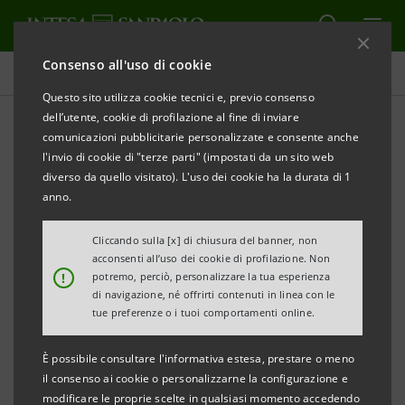
Consenso all'uso di cookie
Tutti i progetti
Questo sito utilizza cookie tecnici e, previo consenso
dell’utente, cookie di profilazione al fine di inviare
comunicazioni pubblicitarie personalizzate e consente anche
l'invio di cookie di "terze parti" (impostati da un sito web
SOCIALE
diverso da quello visitato). L'uso dei cookie ha la durata di 1
anno.
Arca di Noè: empowerment
Cliccando sulla [x] di chiusura del banner, non
femminile e nuovi percorsi
acconsenti all’uso dei cookie di profilazione. Non
!
potremo, perciò, personalizzare la tua esperienza
lavorativi
di navigazione, né offrirti contenuti in linea con le
tue preferenze o i tuoi comportamenti online.
È possibile consultare l'informativa estesa, prestare o meno
il consenso ai cookie o personalizzarne la configurazione e
modificare le proprie scelte in qualsiasi momento accedendo