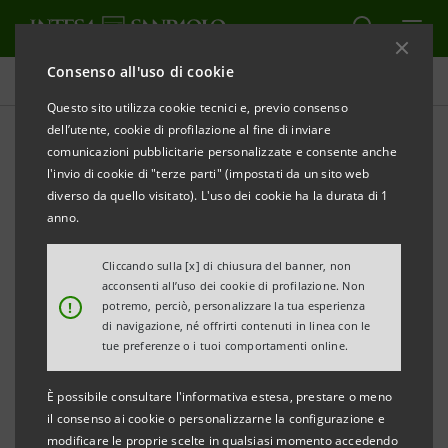
Consenso all'uso di cookie
Tutti i progetti
Questo sito utilizza cookie tecnici e, previo consenso
dell’utente, cookie di profilazione al fine di inviare
comunicazioni pubblicitarie personalizzate e consente anche
l'invio di cookie di "terze parti" (impostati da un sito web
INNOVAZIONE
diverso da quello visitato). L'uso dei cookie ha la durata di 1
anno.
Strategie di Mindfulness e
Cliccando sulla [x] di chiusura del banner, non
capacità di regolazione
acconsenti all’uso dei cookie di profilazione. Non
!
potremo, perciò, personalizzare la tua esperienza
emotiva
di navigazione, né offrirti contenuti in linea con le
tue preferenze o i tuoi comportamenti online.
È possibile consultare l'informativa estesa, prestare o meno
il consenso ai cookie o personalizzarne la configurazione e
modificare le proprie scelte in qualsiasi momento accedendo