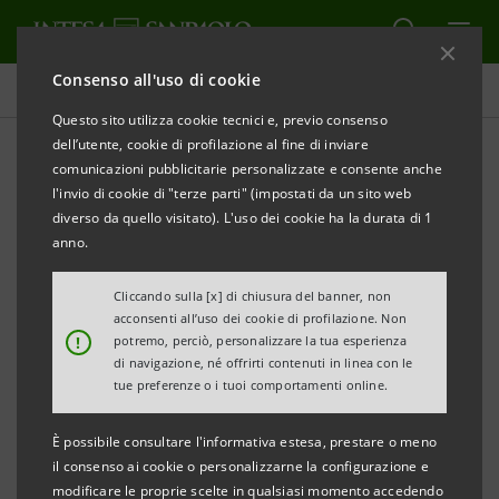
Consenso all'uso di cookie
Tutti i progetti
Questo sito utilizza cookie tecnici e, previo consenso
dell’utente, cookie di profilazione al fine di inviare
comunicazioni pubblicitarie personalizzate e consente anche
l'invio di cookie di "terze parti" (impostati da un sito web
INNOVAZIONE
diverso da quello visitato). L'uso dei cookie ha la durata di 1
anno.
COVID-19: una ricerca
Cliccando sulla [x] di chiusura del banner, non
sull'impatto socio emotivo
acconsenti all’uso dei cookie di profilazione. Non
!
potremo, perciò, personalizzare la tua esperienza
di navigazione, né offrirti contenuti in linea con le
tue preferenze o i tuoi comportamenti online.
È possibile consultare l'informativa estesa, prestare o meno
il consenso ai cookie o personalizzarne la configurazione e
modificare le proprie scelte in qualsiasi momento accedendo