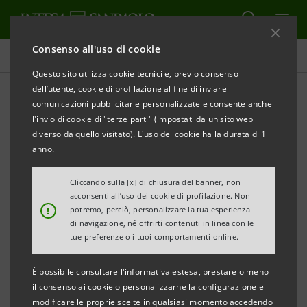
Consenso all'uso di cookie
Tutti gli eventi sostenuti dalla banca
Questo sito utilizza cookie tecnici e, previo consenso
dell’utente, cookie di profilazione al fine di inviare
comunicazioni pubblicitarie personalizzate e consente anche
l'invio di cookie di "terze parti" (impostati da un sito web
INNOVAZIONE
diverso da quello visitato). L'uso dei cookie ha la durata di 1
anno.
Pensare Digitale 2021
Cliccando sulla [x] di chiusura del banner, non
acconsenti all’uso dei cookie di profilazione. Non
!
potremo, perciò, personalizzare la tua esperienza
di navigazione, né offrirti contenuti in linea con le
tue preferenze o i tuoi comportamenti online.
È possibile consultare l'informativa estesa, prestare o meno
il consenso ai cookie o personalizzarne la configurazione e
modificare le proprie scelte in qualsiasi momento accedendo