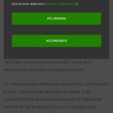
alla sezione dedicata (
Privacy
-
Cookie policy
).
PIÙ OPZIONI
ACCONSENTO
“NOI. Non erano solo canzonette”, con le foto
dell’archivio acquisito da Intesa Sanpaolo
La ricostruzione e il Miracolo economico. La dolce vita
e Totò. L’Autostrada del Sole e la Vespa. E da
Sanremo arriva la colonna sonora di un Paese che
cambia. Proprio nei giorni in cui si rinnova, con