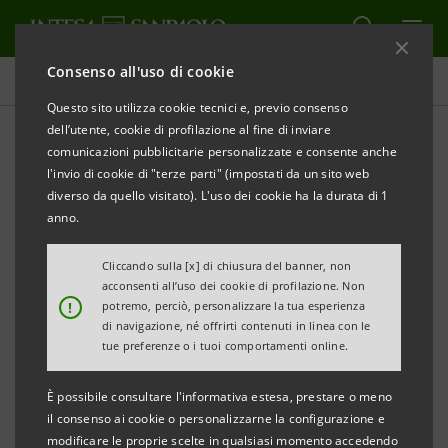
Consenso all'uso di cookie
Tutti i progetti
Questo sito utilizza cookie tecnici e, previo consenso
dell’utente, cookie di profilazione al fine di inviare
comunicazioni pubblicitarie personalizzate e consente anche
l'invio di cookie di "terze parti" (impostati da un sito web
CULTURA
diverso da quello visitato). L'uso dei cookie ha la durata di 1
anno.
Le immagini Publifoto in
Cliccando sulla [x] di chiusura del banner, non
mostra a Bologna
acconsenti all’uso dei cookie di profilazione. Non
!
potremo, perciò, personalizzare la tua esperienza
di navigazione, né offrirti contenuti in linea con le
tue preferenze o i tuoi comportamenti online.
È possibile consultare l'informativa estesa, prestare o meno
il consenso ai cookie o personalizzarne la configurazione e
modificare le proprie scelte in qualsiasi momento accedendo