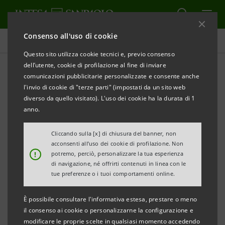
Consenso all'uso di cookie
Tutti i progetti
Questo sito utilizza cookie tecnici e, previo consenso
dell’utente, cookie di profilazione al fine di inviare
comunicazioni pubblicitarie personalizzate e consente anche
l'invio di cookie di "terze parti" (impostati da un sito web
ECONOMIA
diverso da quello visitato). L'uso dei cookie ha la durata di 1
anno.
Premio Marisa Bellisario
Cliccando sulla [x] di chiusura del banner, non
2026
acconsenti all’uso dei cookie di profilazione. Non
!
potremo, perciò, personalizzare la tua esperienza
di navigazione, né offrirti contenuti in linea con le
tue preferenze o i tuoi comportamenti online.
È possibile consultare l'informativa estesa, prestare o meno
il consenso ai cookie o personalizzarne la configurazione e
modificare le proprie scelte in qualsiasi momento accedendo