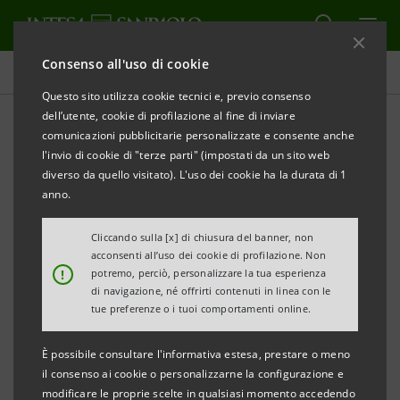
Consenso all'uso di cookie
Tutti i progetti
Questo sito utilizza cookie tecnici e, previo consenso
dell’utente, cookie di profilazione al fine di inviare
comunicazioni pubblicitarie personalizzate e consente anche
l'invio di cookie di "terze parti" (impostati da un sito web
CULTURA
diverso da quello visitato). L'uso dei cookie ha la durata di 1
anno.
Felice Carena: in mostra
Cliccando sulla [x] di chiusura del banner, non
l'unicità della pittura di un
acconsenti all’uso dei cookie di profilazione. Non
!
potremo, perciò, personalizzare la tua esperienza
grande artista italiano
di navigazione, né offrirti contenuti in linea con le
tue preferenze o i tuoi comportamenti online.
È possibile consultare l'informativa estesa, prestare o meno
il consenso ai cookie o personalizzarne la configurazione e
modificare le proprie scelte in qualsiasi momento accedendo