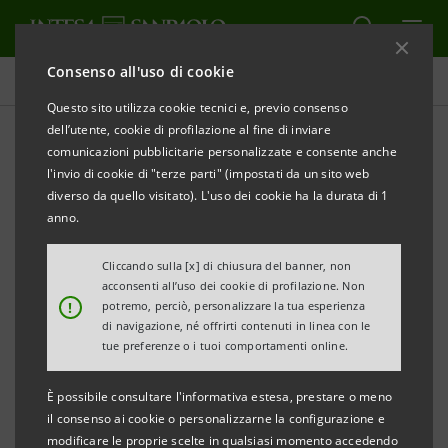
Consenso all'uso di cookie
Tutti i progetti
Questo sito utilizza cookie tecnici e, previo consenso
dell’utente, cookie di profilazione al fine di inviare
comunicazioni pubblicitarie personalizzate e consente anche
l'invio di cookie di "terze parti" (impostati da un sito web
EDUCAZIONE
diverso da quello visitato). L'uso dei cookie ha la durata di 1
anno.
Giovani e innovazione: le
Cliccando sulla [x] di chiusura del banner, non
leve del futuro
acconsenti all’uso dei cookie di profilazione. Non
!
potremo, perciò, personalizzare la tua esperienza
di navigazione, né offrirti contenuti in linea con le
tue preferenze o i tuoi comportamenti online.
È possibile consultare l'informativa estesa, prestare o meno
il consenso ai cookie o personalizzarne la configurazione e
modificare le proprie scelte in qualsiasi momento accedendo