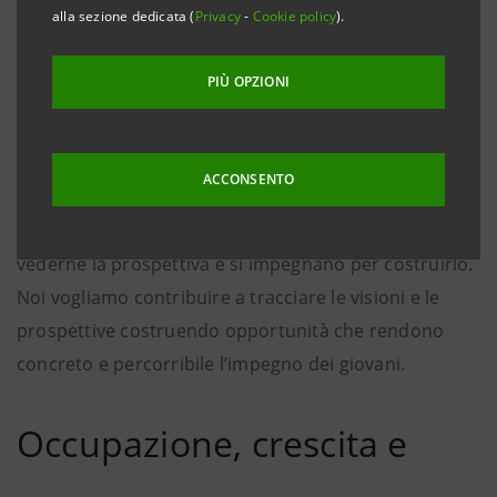
alla sezione dedicata (
Privacy
-
Cookie policy
).
PIÙ OPZIONI
ACCONSENTO
Un Paese ha un futuro se i suoi giovani riescono a
vederne la prospettiva e si impegnano per costruirlo.
Noi vogliamo contribuire a tracciare le visioni e le
prospettive costruendo opportunità che rendono
concreto e percorribile l’impegno dei giovani.
Occupazione, crescita e