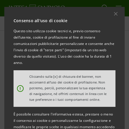
Consenso all'uso di cookie
Tutti i progetti
Questo sito utilizza cookie tecnici e, previo consenso
dell’utente, cookie di profilazione al fine di inviare
comunicazioni pubblicitarie personalizzate e consente anche
l'invio di cookie di "terze parti" (impostati da un sito web
CULTURA
diverso da quello visitato). L'uso dei cookie ha la durata di 1
anno.
Sutri. Triste, solitario y final:
Cliccando sulla [x] di chiusura del banner, non
mostra di Vittorio Sgarbi
acconsenti all’uso dei cookie di profilazione. Non
!
potremo, perciò, personalizzare la tua esperienza
di navigazione, né offrirti contenuti in linea con le
tue preferenze o i tuoi comportamenti online.
È possibile consultare l'informativa estesa, prestare o meno
il consenso ai cookie o personalizzarne la configurazione e
modificare le proprie scelte in qualsiasi momento accedendo