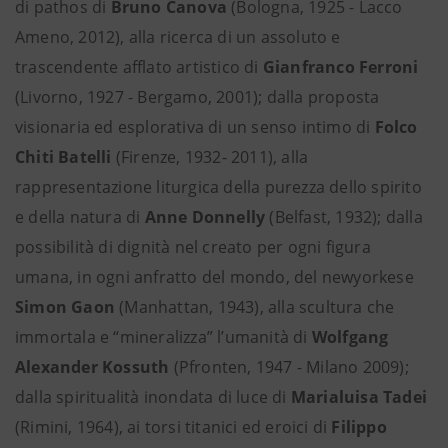
di pathos di
Bruno Canova
(Bologna, 1925 - Lacco
Ameno, 2012), alla ricerca di un assoluto e
trascendente afflato artistico di
Gianfranco Ferroni
(Livorno, 1927 - Bergamo, 2001); dalla proposta
visionaria ed esplorativa di un senso intimo di
Folco
Chiti Batelli
(Firenze, 1932- 2011), alla
rappresentazione liturgica della purezza dello spirito
e della natura di
Anne Donnelly
(Belfast, 1932); dalla
possibilità di dignità nel creato per ogni figura
umana, in ogni anfratto del mondo, del newyorkese
Simon Gaon
(Manhattan, 1943), alla scultura che
immortala e “mineralizza” l’umanità di
Wolfgang
Alexander Kossuth
(Pfronten, 1947 - Milano 2009);
dalla spiritualità inondata di luce di
Marialuisa Tadei
(Rimini, 1964), ai torsi titanici ed eroici di
Filippo