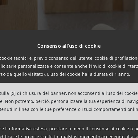
Consenso all'uso di cookie
cookie tecnici e, previo consenso dell’utente, cookie di profilazione
citarie personalizzate e consente anche l'invio di cookie di "terz
so da quello visitato). L'uso dei cookie ha la durata di 1 anno.
ura lontano da casa nei Centri di Ematologia milanesi. Un 
ulla [x] di chiusura del banner, non acconsenti all’uso dei cookie
lora come fare? È una domanda che ogni anno riguarda più 
ne. Non potremo, perciò, personalizzare la tua esperienza di navi
La risposta è offrire un luogo accogliente dove poter stare 
ntenuti in linea con le tue preferenze o i tuoi comportamenti onli
malattia senza ulteriori preoccupazioni. Da qui è nata la no
on
AIL Associazione Italiana Contro le Leucemie-Linfomi e 
re l'informativa estesa, prestare o meno il consenso ai cookie o p
 un progetto per migliorare ancora di più la capacità di r
dificare le proprie scelte in qualsiasi momento accedendo alla s