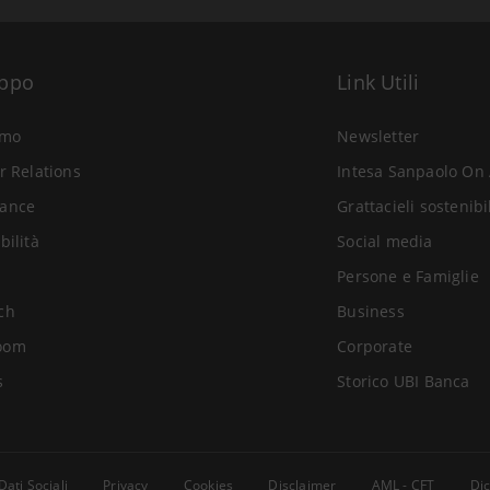
uppo
Link Utili
amo
Newsletter
r Relations
Intesa Sanpaolo On 
ance
Grattacieli sostenibi
bilità
Social media
Persone e Famiglie
ch
Business
oom
Corporate
s
Storico UBI Banca
Dati Sociali
Privacy
Cookies
Disclaimer
AML - CFT
Dic