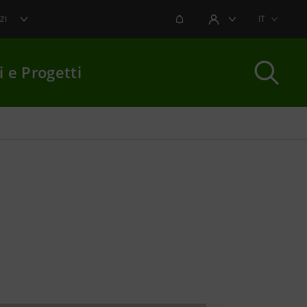
NOTIFICHE
IT
ZI
AREA UTENTE
i e Progetti
per chiudere