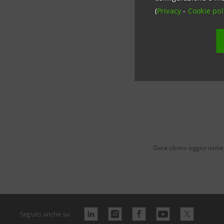
richiesta di norma
(
Privacy
-
Cookie pol
Data ultimo aggiorname
Seguici anche su