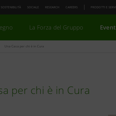
SOSTENIBILITÀ
SOCIALE
RESEARCH
CAREERS
PRODOTTI E SERVI
pegno
La Forza del Gruppo
Event
Una Casa per chi è in Cura
premi
Invio
per cercare o
ESC
a per chi è in Cura