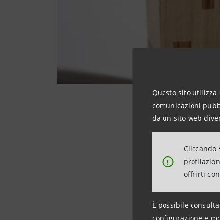
Questo sito utilizza 
comunicazioni pubbli
da un sito web diver
La malattia e la c
Cliccando s
circa 9 mesi. E al
profilazio
!
persone in Italia. 
offrirti co
per affrontare la 
collaborazione c
È possibile consulta
mettendo in campo
configurazione e mo