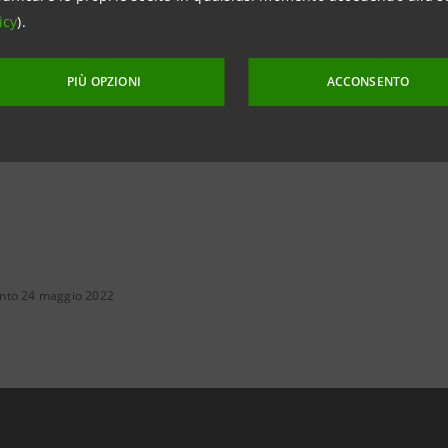
lità durante il percorso di cura.
icy
).
PIÙ OPZIONI
ACCONSENTO
nto 24 maggio 2022