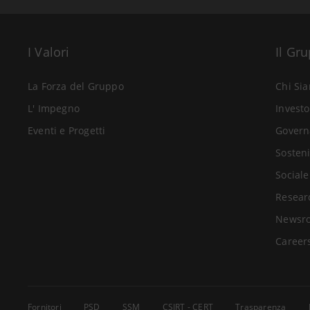
I Valori
Il Gr
La Forza del Gruppo
Chi Si
L' Impegno
Investo
Eventi e Progetti
Govern
Sosteni
Sociale
Resear
Newsr
Career
Fornitori
PSD
SSM
CSIRT - CERT
Trasparenza