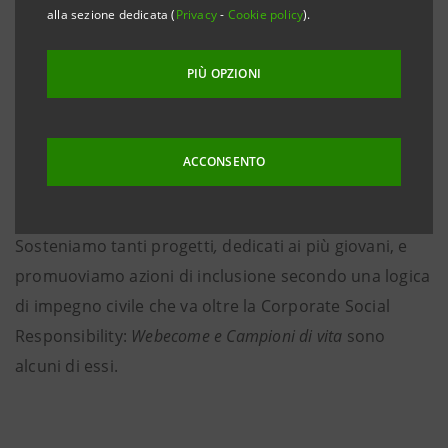
alla sezione dedicata (
Privacy
-
Cookie policy
).
PIÙ OPZIONI
ACCONSENTO
Sosteniamo tanti progetti
,
dedicati ai più giovani, e
promuoviamo azioni di inclusione secondo una logica
di impegno civile che va oltre la Corporate Social
Responsibility:
Webecome e Campioni
di vita
sono
alcuni di essi.