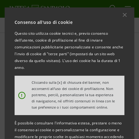
Consenso all'uso di cookie
Tutti i progetti
Questo sito utilizza cookie tecnici e, previo consenso
dell’utente, cookie di profilazione al fine di inviare
comunicazioni pubblicitarie personalizzate e consente anche
l'invio di cookie di "terze parti" (impostati da un sito web
EDUCAZIONE
diverso da quello visitato). L'uso dei cookie ha la durata di 1
anno.
Per la crescita dei cittadini
Cliccando sulla [x] di chiusura del banner, non
di domani
acconsenti all’uso dei cookie di profilazione. Non
!
potremo, perciò, personalizzare la tua esperienza
di navigazione, né offrirti contenuti in linea con le
tue preferenze o i tuoi comportamenti online.
È possibile consultare l'informativa estesa, prestare o meno
il consenso ai cookie o personalizzarne la configurazione e
modificare le proprie scelte in qualsiasi momento accedendo