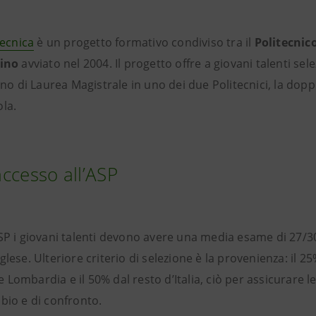
tecnica
è un progetto formativo condiviso tra il
Politecnico
rino
avviato nel 2004. Il progetto offre a giovani talenti selez
nno di Laurea Magistrale in uno dei due Politecnici, la doppi
ola.
accesso all’ASP
ASP i giovani talenti devono avere una media esame di 27/
lese. Ulteriore criterio di selezione è la provenienza: il 25%
Lombardia e il 50% dal resto d’Italia, ciò per assicurare le
bio e di confronto.