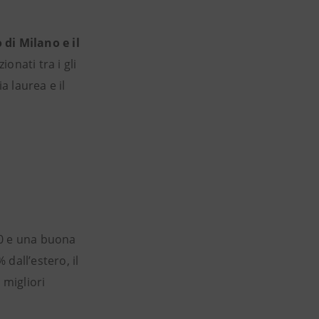
 di Milano e il
ionati tra i gli
a laurea e il
30 e una buona
 dall’estero, il
 migliori