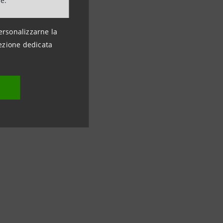
ne.
a
visione
sioni che la
ersonalizzarne la
ezione dedicata
lla competenza
n punto di
ta
icate, ad alto