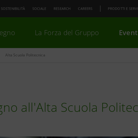
SOSTENIBILITÀ
SOCIALE
RESEARCH
CAREERS
PRODOTTI E SERVI
pegno
La Forza del Gruppo
Event
Alta Scuola Politecnica
premi
Invio
per cercare o
ESC
gno all'Alta Scuola Polite