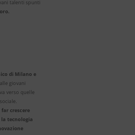
vani talenti spunti
oro.
nico di Milano e
alle giovani
va verso quelle
sociale.
l
far crescere
 la tecnologia
novazione