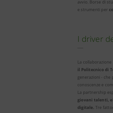
avvio. Borse di st
e strumenti per
c
I driver d
La collaborazione 
il Politecnico di 
generazioni - che 
conoscenze e comp
La partnership esp
giovani talenti, 
digitale.
Tre fatto