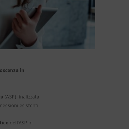
noscenza in
ca
(ASP) finalizzata
nnessioni esistenti
tico
dell’ASP in