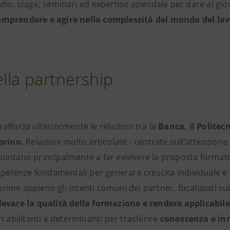
udio, stage, seminari ed expertise aziendale per dare ai gio
omprendere e agire nella complessità del mondo del lav
ella partnership
rafforza ulteriormente le relazioni tra la
Banca, il Politec
Torino.
Relazioni molto articolate - centrate sull’attenzione 
puntano principalmente a far evolvere la proposta formati
etenze fondamentali per generare crescita individuale e 
rime appieno gli intenti comuni dei partner, focalizzati su
elevare la qualità della formazione e rendere applicabile
ri abilitanti e determinanti per trasferire
conoscenza e in