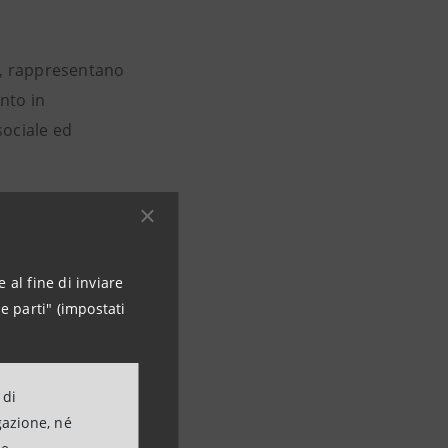
, rappresentano
nto in
sociale ed
te sono le
percorsi
 esperienza
 al fine di inviare
e parti" (impostati
lta, di non
 di
 con le
gazione, né
li impatti negli