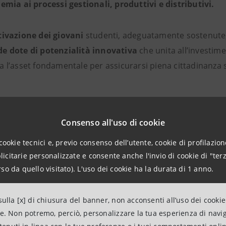
emia ai processi gestionali, produttivi e distributivi.
tivazione
dei giovani
studenti, adeguatamente sostenute
e dote di potenzialità innovativa
che unita all’investime
 l’asset fondamentale per assicurarsi piena cittadinanza 
formazione è tanto più elevata quanto più forti e concre
Consenso all'uso di cookie
ersità e aziende
, specie quando sono mirate a sviluppare 
ciplinari, capaci di mettere insieme formazione, ricerca ed
cookie tecnici e, previo consenso dell’utente, cookie di profilazione
citarie personalizzate e consente anche l'invio di cookie di "terz
so da quello visitato). L'uso dei cookie ha la durata di 1 anno.
gitalizzazione
delle produzioni e dei processi rischia, talvo
ulla [x] di chiusura del banner, non acconsenti all’uso dei cookie
ia efficacia se non accompagnata e indirizzata da persone
ne. Non potremo, perciò, personalizzare la tua esperienza di navi
ssarie
per utilizzarle e per comprenderne le interazioni e g