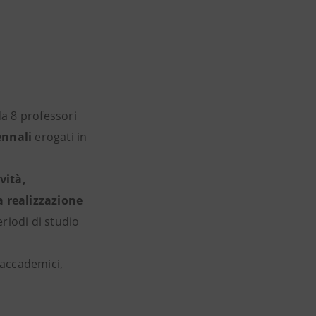
a 8 professori
iennali
erogati in
vità,
a realizzazione
riodi di studio
 accademici,