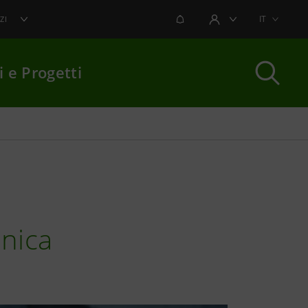
NOTIFICHE
IT
ZI
AREA UTENTE
i e Progetti
per chiudere
cnica