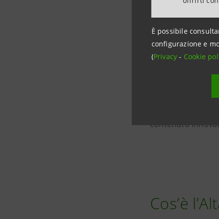
offrirti co
specifici ambiti. 
sistemica
e che p
È possibile consulta
tecnologia produ
configurazione e mo
(
Privacy
-
Cookie pol
In sintesi, i driver
come motore di cr
convergenza nell’
specializzazione t
contenuto innovat
Cos’è l’Al