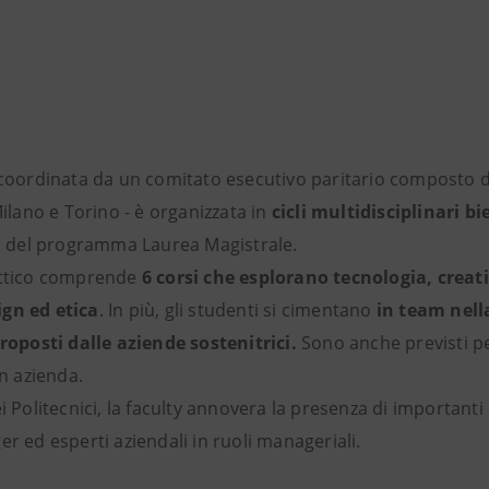
- coordinata da un comitato esecutivo paritario composto d
Milano e Torino - è organizzata in
cicli multidisciplinari b
di del programma Laurea Magistrale.
attico comprende
6 corsi che esplorano tecnologia, creati
gn ed etica
. In più, gli studenti si cimentano
in team nell
proposti dalle aziende sostenitrici.
Sono anche previsti pe
in azienda.
ei Politecnici, la faculty annovera la presenza di importanti
er ed esperti aziendali in ruoli manageriali.