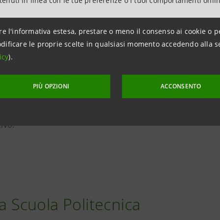
ntenuti in linea con le tue preferenze o i tuoi comportamenti onli
Quindi è necessaria una formazione tecnica che sviluppi un
ermetta di
immaginare, comprendere e gestire le connes
re l'informativa estesa, prestare o meno il consenso ai cookie o p
ce.
dificare le proprie scelte in qualsiasi momento accedendo alla s
icy
).
centralità delle persone
e
valore della conoscenza e de
escita individuale, sociale ed economica hanno trovato u
PIÙ OPZIONI
ACCONSENTO
Alta Scuola Politecnica,
un’eccellenza accademica a eleva
ecnologica che risponde alla richiesta di competenze qualif
ivo.
ta Scuola Politecnica