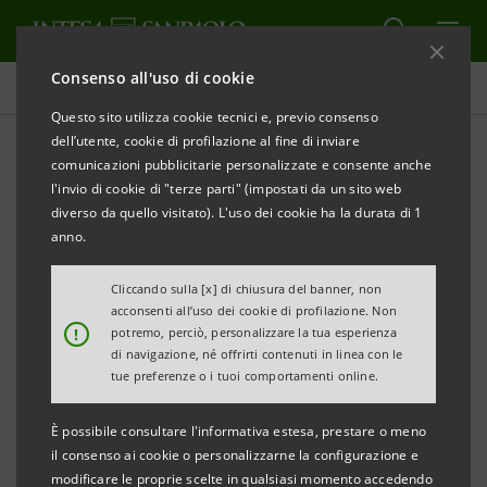
Consenso all'uso di cookie
Tutti i progetti
Questo sito utilizza cookie tecnici e, previo consenso
dell’utente, cookie di profilazione al fine di inviare
comunicazioni pubblicitarie personalizzate e consente anche
l'invio di cookie di "terze parti" (impostati da un sito web
SOCIALE
diverso da quello visitato). L'uso dei cookie ha la durata di 1
anno.
NOI INSIEME: Natale 2019
Cliccando sulla [x] di chiusura del banner, non
acconsenti all’uso dei cookie di profilazione. Non
!
potremo, perciò, personalizzare la tua esperienza
di navigazione, né offrirti contenuti in linea con le
tue preferenze o i tuoi comportamenti online.
È possibile consultare l'informativa estesa, prestare o meno
il consenso ai cookie o personalizzarne la configurazione e
modificare le proprie scelte in qualsiasi momento accedendo