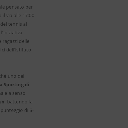
rale pensato per
l via alle 17:00
del tennis al
, l’iniziativa
 ragazzi delle
i dell’Istituto
ché uno dei
a Sporting di
nale a senso
en
, battendo la
punteggio di 6-