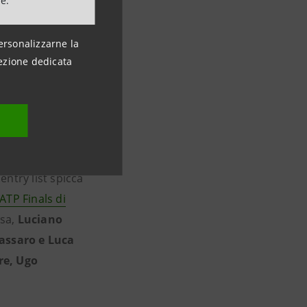
ne.
ersonalizzarne la
ezione dedicata
o
ATP
l’entry list spicca
 ATP Finals di
asa,
Luciano
assaro e Luca
re, Ugo