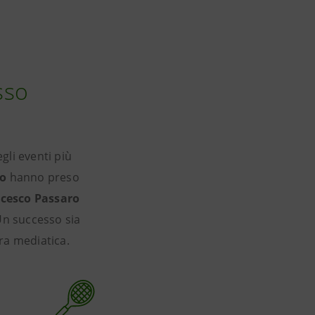
sso
li eventi più
do
hanno preso
cesco Passaro
Un successo sia
ra mediatica.