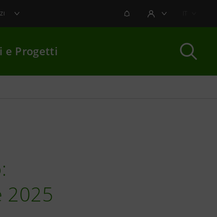
NOTIFICHE
IT
ZI
AREA UTENTE
i e Progetti
per chiudere
:
e 2025