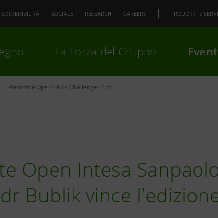
SOSTENIBILITÀ
SOCIALE
RESEARCH
CAREERS
PRODOTTI E SERVI
pegno
La Forza del Gruppo
Event
Piemonte Open - ATP Challenger 175
premi
Invio
per cercare o
ESC
e Open Intesa Sanpaolo
dr Bublik vince l'edizion