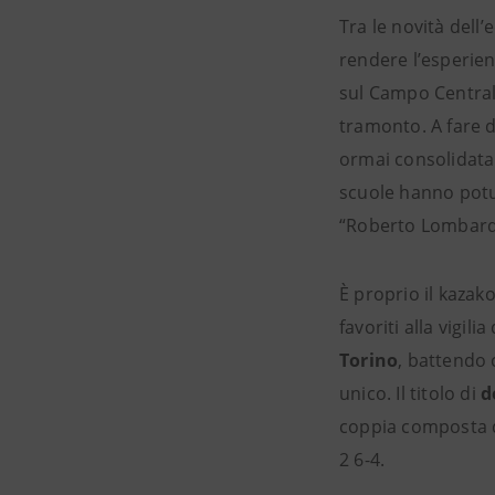
Tra le novità dell
rendere l’esperien
sul Campo Centrale
tramonto. A fare 
ormai consolidata 
scuole hanno potut
“Roberto Lombard
È proprio il kazak
favoriti alla vigili
Torino
, battendo 
unico. Il titolo di
d
coppia composta d
2 6-4.