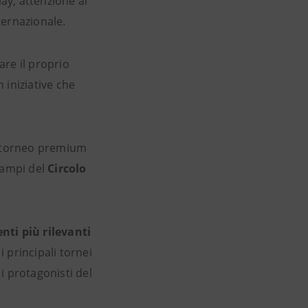
lay, attenzione ai
ternazionale.
re il proprio
 iniziative che
n torneo premium
campi del
Circolo
ti più rilevanti
 principali tornei
i protagonisti del