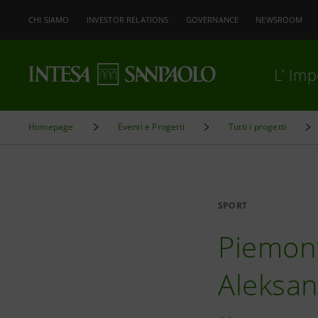
CHI SIAMO
INVESTOR RELATIONS
GOVERNANCE
NEWSROOM
L’ Im
Homepage
Eventi e Progetti
Tutti i progetti
SPORT
Piemont
Aleksan