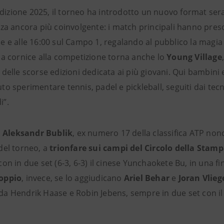
’edizione 2025, il torneo ha introdotto un nuovo format se
za ancora più coinvolgente: i match principali hanno preso i
 e alle 16:00 sul Campo 1, regalando al pubblico la magia 
da cornice alla competizione torna anche lo
Young Village
delle scorse edizioni dedicata ai più giovani. Qui bambini e
o sperimentare tennis, padel e pickleball, seguiti dai tecnic
i”.
o
Aleksandr Bublik
, ex numero 17 della classifica ATP non
a del torneo, a
trionfare sui campi del Circolo della Stamp
con in due set (6-3, 6-3) il cinese Yunchaokete Bu, in una fi
oppio
, invece, se lo aggiudicano
Ariel Behar
e
Joran Vlieg
a Hendrik Haase e Robin Jebens, sempre in due set con il 