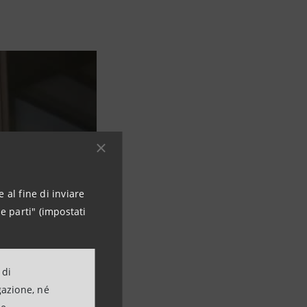
 al fine di inviare
e parti" (impostati
 di
gazione, né