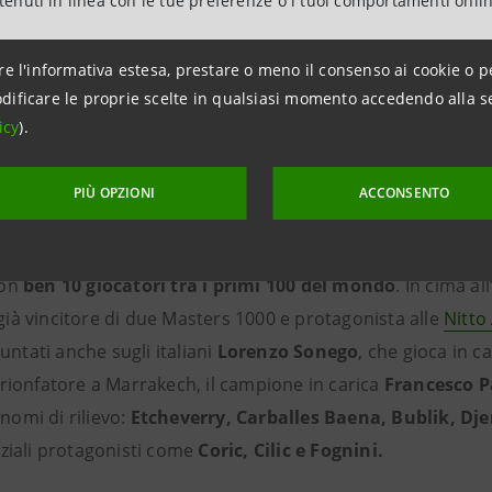
ntenuti in linea con le tue preferenze o i tuoi comportamenti onli
re l'informativa estesa, prestare o meno il consenso ai cookie o p
dificare le proprie scelte in qualsiasi momento accedendo alla s
icy
).
segue un percorso di valore
PIÙ OPZIONI
ACCONSENTO
 conferma essere tra gli appuntamenti di punta del circuit
on
ben 10 giocatori tra i primi 100 del mondo
. In cima al
 già vincitore di due Masters 1000 e protagonista alle
Nitto
puntati anche sugli italiani
Lorenzo Sonego
, che gioca in c
rionfatore a Marrakech, il campione in carica
Francesco P
i nomi di rilievo:
Etcheverry, Carballes Baena, Bublik, Dje
ziali protagonisti come
Coric, Cilic e Fognini.