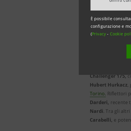
offrirti co
È possibile consulta
configurazione e mo
(
Privacy
-
Cookie pol
2025: pro
L’edizione 2025 si
Challenger 175,
c
Hubert Hurkacz
,
Torino.
Riflettori 
Darderi,
recente t
Nardi
. Tra gli altr
Carabelli,
e poten