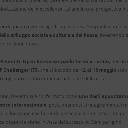
 personale e collettiva, promozione della cultura del fair p
alorizzazione delle eccellenze italiane in una prospettiva in
ner
di questo evento significa per Intesa Sanpaolo conferma
dello sviluppo sociale e culturale del Paese,
investendo in
e e visione futura.
Piemonte Open Intesa Sanpaolo torna a Torino
, per u
P Challenger 175,
che si è svolto dal
12 al 18 maggio
sui 
rting
, storico club immerso nel cuore della città.
zione, l’evento si è confermato come
uno degli appuntamen
istico internazionale
, posizionandosi strategicamente tra i
a collocazione che lo rende particolarmente attraente per 
ca di punti e ritmo in vista del successivo Slam parigino.