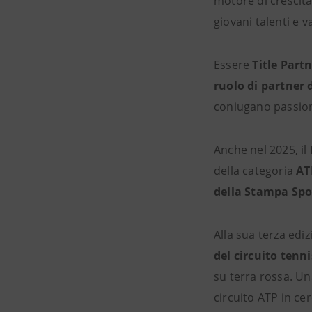
motore di crescita
giovani talenti e v
Essere
Title Part
ruolo di partner 
coniugano passion
Anche nel 2025, il
della categoria
AT
della Stampa Spo
Alla sua terza edi
del circuito tenn
su terra rossa. Un
circuito ATP in cer