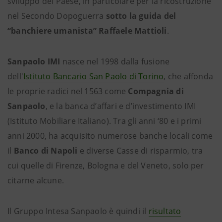
sviluppo del Paese, in particolare per la ricostruzione
nel Secondo Dopoguerra
sotto la guida del
“banchiere umanista” Raffaele Mattioli
.
Sanpaolo IMI
nasce nel 1998 dalla fusione
dell'
Istituto Bancario San Paolo di Torino
, che affonda
le proprie radici nel 1563 come
Compagnia di
Sanpaolo
, e la banca d’affari e d’investimento IMI
(Istituto Mobiliare Italiano). Tra gli anni ‘80 e i primi
anni 2000, ha acquisito numerose banche locali come
il
Banco di Napoli
e diverse Casse di risparmio, tra
cui quelle di Firenze, Bologna e del Veneto, solo per
citarne alcune.
Il Gruppo Intesa Sanpaolo è quindi il
risultato