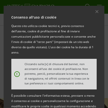
Consenso all'uso di cookie
Tutte le news
Questo sito utilizza cookie tecnici e, previo consenso
dell’utente, cookie di profilazione al fine di inviare
comunicazioni pubblicitarie personalizzate e consente anche
Storia delle fusioni che
l'invio di cookie di "terze parti" (impostati da un sito web
hanno portato alla
diverso da quello visitato). L'uso dei cookie ha la durata di 1
anno.
creazione del gruppo Intesa
Cliccando sulla [x] di chiusura del banner, non
Sanpaolo
acconsenti all’uso dei cookie di profilazione. Non
!
potremo, perciò, personalizzare la tua esperienza
di navigazione, né offrirti contenuti in linea con le
tue preferenze o i tuoi comportamenti online.
È possibile consultare l'informativa estesa, prestare o meno
il consenso ai cookie o personalizzarne la configurazione e
modificare le proprie scelte in qualsiasi momento accedendo