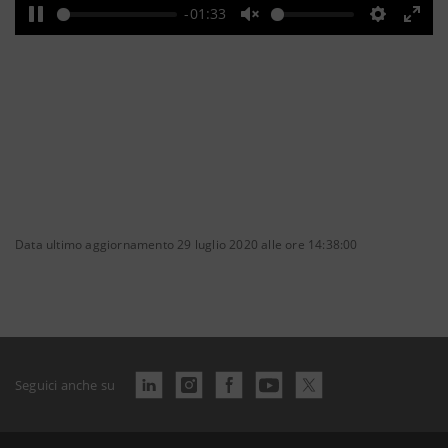
-01:33
Pause
Unmute
Settings
Ente
full
Data ultimo aggiornamento 29 luglio 2020 alle ore 14:38:00
Seguici anche su