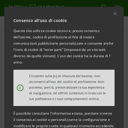
Consenso all'uso di cookie
Intesa Sanpaolo On Air
Questo sito utilizza cookie tecnici e, previo consenso
dell’utente, cookie di profilazione al fine di inviare
comunicazioni pubblicitarie personalizzate e consente anche
CULTURA
l'invio di cookie di "terze parti" (impostati da un sito web
diverso da quello visitato). L'uso dei cookie ha la durata di 1
00Podcast per conoscere la
anno.
vita degli agenti segreti
Cliccando sulla [x] di chiusura del banner, non
acconsenti all’uso dei cookie di profilazione. Non
!
potremo, perciò, personalizzare la tua esperienza
di navigazione, né offrirti contenuti in linea con le
tue preferenze o i tuoi comportamenti online.
Alcuni hanno pagato con la vita. Altri l’hanno voluta,
È possibile consultare l'informativa estesa, prestare o meno
dovuta o potuta cambiare. E c’è anche chi non è mai
il consenso ai cookie o personalizzarne la configurazione e
uscito allo scoperto. Ma che cosa spinge un agente
modificare le proprie scelte in qualsiasi momento accedendo