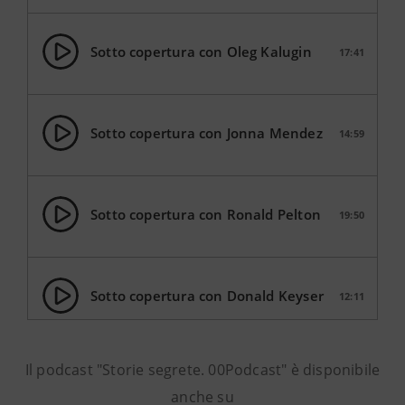
Sotto copertura con Oleg Kalugin
17:41
Sotto copertura con Jonna Mendez
14:59
Sotto copertura con Ronald Pelton
19:50
Sotto copertura con Donald Keyser
12:11
Sotto copertura con Tommaso
Il podcast "Storie segrete. 00Podcast" è disponibile
13:11
Mortati
anche su