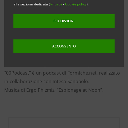
segreto ad arruolarsi o a essere reclutato? In
alla sezione dedicata (
Privacy
-
Cookie policy
).
esclusiva su Intesa Sanpaolo On Air, Gabriele Carrer,
giornalista di Formiche.net, ci scorterà “sotto
PIÙ OPZIONI
copertura” in un viaggio nel mondo dello spionaggio
internazionale, scoprendo di puntata in puntata le
ACCONSENTO
spie le cui gesta sono passate alla storia attraverso il
contributo di ex agenti segreti, esperti e docenti che
ci aiuteranno a cogliere l’attualità di ognuna di esse.
“00Podcast” è un podcast di Formiche.net, realizzato
in collaborazione con Intesa Sanpaolo.
Musica di Ergo Phizmiz, “Espionage at Noon”.