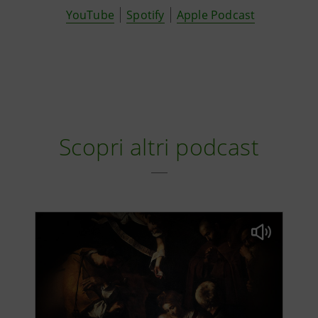
YouTube
Spotify
Apple Podcast
Sotto copertura con Mordechai
15:10
Vanunu
Scopri altri podcast