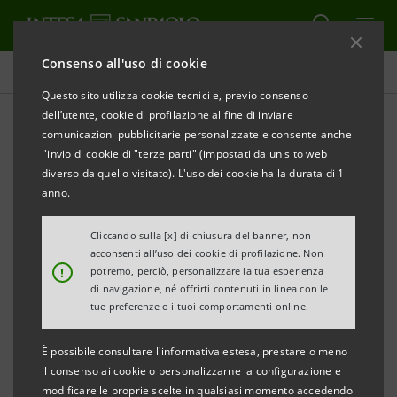
Consenso all'uso di cookie
Intesa Sanpaolo On Air
Questo sito utilizza cookie tecnici e, previo consenso
dell’utente, cookie di profilazione al fine di inviare
comunicazioni pubblicitarie personalizzate e consente anche
INNOVAZIONE
l'invio di cookie di "terze parti" (impostati da un sito web
diverso da quello visitato). L'uso dei cookie ha la durata di 1
New Frontiers in Gaming
anno.
Cliccando sulla [x] di chiusura del banner, non
acconsenti all’uso dei cookie di profilazione. Non
!
potremo, perciò, personalizzare la tua esperienza
di navigazione, né offrirti contenuti in linea con le
Quante volte ci siamo sentiti dire “metti via quel gioco
tue preferenze o i tuoi comportamenti online.
e torna a studiare!” oppure “pensi solo ai
videogame…”? Eppure, le recenti teorie della “game
È possibile consultare l'informativa estesa, prestare o meno
il consenso ai cookie o personalizzarne la configurazione e
science” affermano che è proprio attraverso il gioco
modificare le proprie scelte in qualsiasi momento accedendo