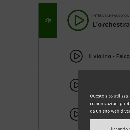
INTESA SANPAOLO ON
L'orchestra
Il violino - Fal
Il violino - Oma
Questo sito utilizza 
comunicazioni pubbli
da un sito web diver
Il flauto
Cliccando s