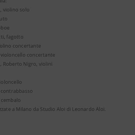
ala:
 violino solo
auto
oboe
ti, fagotto
iolino concertante
 violoncello concertante
 Roberto Nigro, violini
oloncello
, contrabbasso
, cembalo
izzate a Milano da Studio Aloi di Leonardo Aloi.