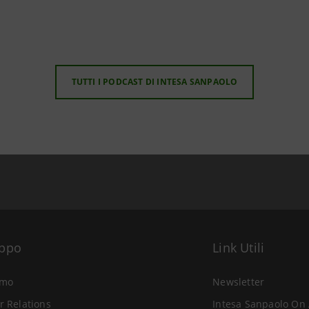
TUTTI I PODCAST DI INTESA SANPAOLO
uppo
Link Utili
amo
Newsletter
r Relations
Intesa Sanpaolo On 