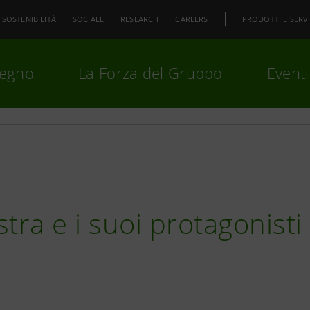
SOSTENIBILITÀ
SOCIALE
RESEARCH
CAREERS
PRODOTTI E SERVI
pegno
La Forza del Gruppo
Eventi
premi
Invio
per cercare o
ESC
tra e i suoi protagonisti