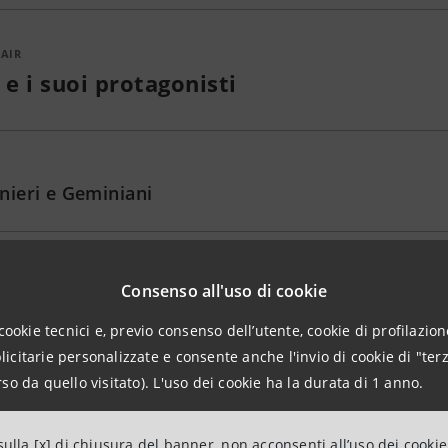
 AIR
 e i suoi protagonisti
conieri e Geminiani
Consenso all'uso di cookie
ggio a Giuseppe Tartini
cookie tecnici e, previo consenso dell’utente, cookie di profilazione
citarie personalizzate e consente anche l'invio di cookie di "terz
so da quello visitato). L'uso dei cookie ha la durata di 1 anno.
ulla [x] di chiusura del banner, non acconsenti all’uso dei cookie