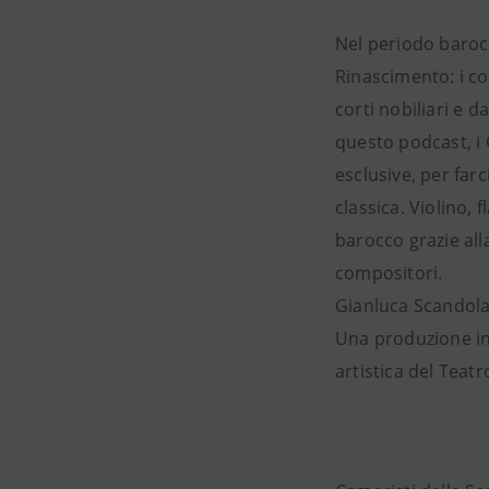
Nel periodo barocc
Rinascimento: i c
corti nobiliari e d
questo podcast, i
esclusive, per far
classica. Violino,
barocco grazie alla 
compositori.
Gianluca Scandola,
Una produzione in
artistica del Teatro