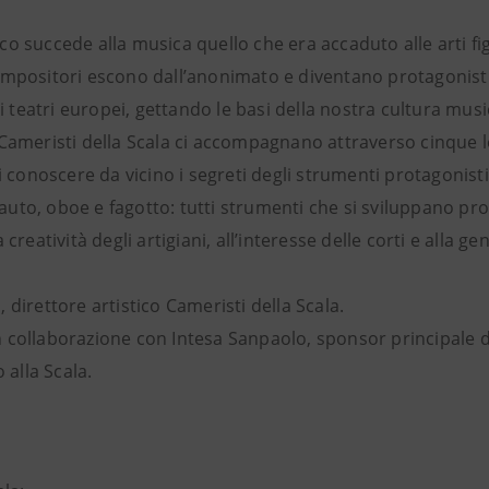
o succede alla musica quello che era accaduto alle arti fi
ompositori escono dall’anonimato e diventano protagonisti,
ai teatri europei, gettando le basi della nostra cultura musi
 Cameristi della Scala ci accompagnano attraverso cinque l
ci conoscere da vicino i segreti degli strumenti protagonisti
 flauto, oboe e fagotto: tutti strumenti che si sviluppano pr
creatività degli artigiani, all’interesse delle corti e alla gen
 direttore artistico Cameristi della Scala.
 collaborazione con Intesa Sanpaolo, sponsor principale d
 alla Scala.