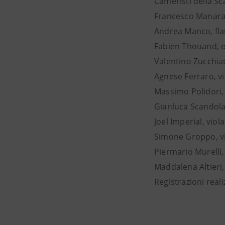
Cameristi della Sc
Francesco Manara,
Andrea Manco, fl
Fabien Thouand, 
Valentino Zucchiat
Agnese Ferraro, v
Massimo Polidori,
Gianluca Scandola,
Joel Imperial, viola
Simone Groppo, vi
Piermario Murelli
Maddalena Altieri
Registrazioni real