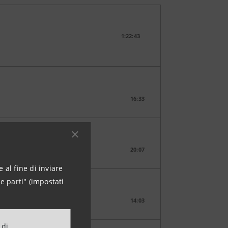
1:22:43
16:33
20:07
 al fine di inviare
e parti" (impostati
14:03
 di