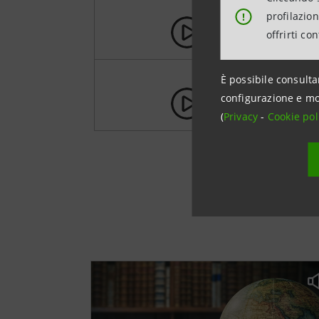
profilazio
!
L’oboe
offrirti co
È possibile consulta
configurazione e mo
Il fagotto
(
Privacy
-
Cookie pol