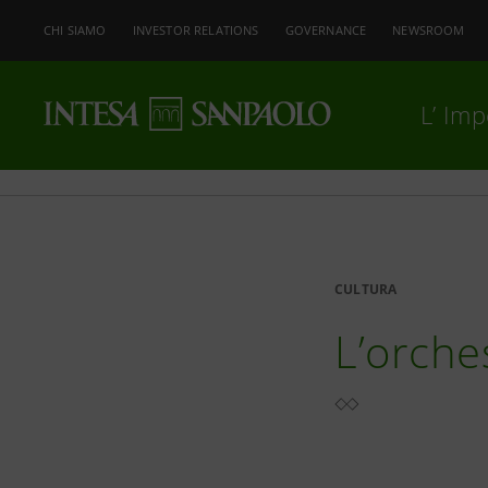
CHI SIAMO
INVESTOR RELATIONS
GOVERNANCE
NEWSROOM
L’ Im
CULTURA
L’orches