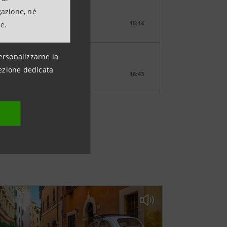
gazione, né
15:14
ne.
ersonalizzarne la
ezione dedicata
16:43