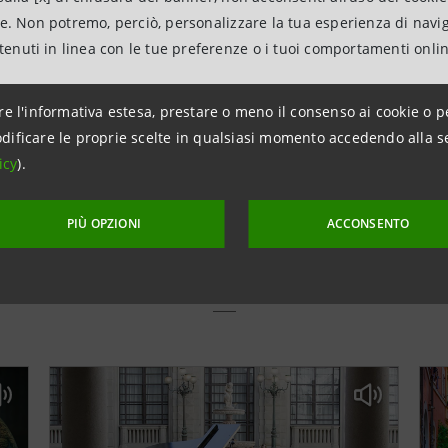
ne. Non potremo, perciò, personalizzare la tua esperienza di navi
ntenuti in linea con le tue preferenze o i tuoi comportamenti onli
re l'informativa estesa, prestare o meno il consenso ai cookie o p
dificare le proprie scelte in qualsiasi momento accedendo alla s
icy
).
PIÙ OPZIONI
ACCONSENTO
Scopri altri podcast