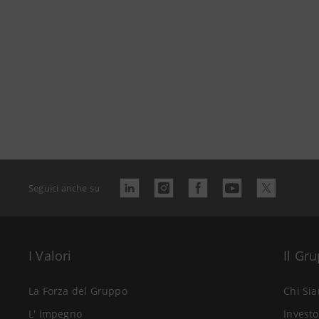
Seguici anche su
I Valori
Il Gr
La Forza del Gruppo
Chi Si
L' Impegno
Investo