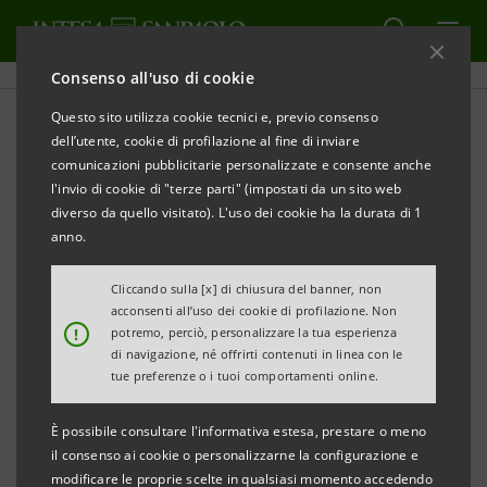
Consenso all'uso di cookie
Questo sito utilizza cookie tecnici e, previo consenso
dell’utente, cookie di profilazione al fine di inviare
CULTURA
comunicazioni pubblicitarie personalizzate e consente anche
l'invio di cookie di "terze parti" (impostati da un sito web
Dieci anni di Piano City
diverso da quello visitato). L'uso dei cookie ha la durata di 1
anno.
Milano
Cliccando sulla [x] di chiusura del banner, non
acconsenti all’uso dei cookie di profilazione. Non
!
potremo, perciò, personalizzare la tua esperienza
di navigazione, né offrirti contenuti in linea con le
La musica torna dal vivo e Piano City Milano festeggia
tue preferenze o i tuoi comportamenti online.
quest’anno il decimo anno di un lungo e melodioso
È possibile consultare l'informativa estesa, prestare o meno
viaggio. Un traguardo che ha visto protagonisti alcuni
il consenso ai cookie o personalizzarne la configurazione e
dei pianisti nazionali ed internazionali più famosi al
modificare le proprie scelte in qualsiasi momento accedendo