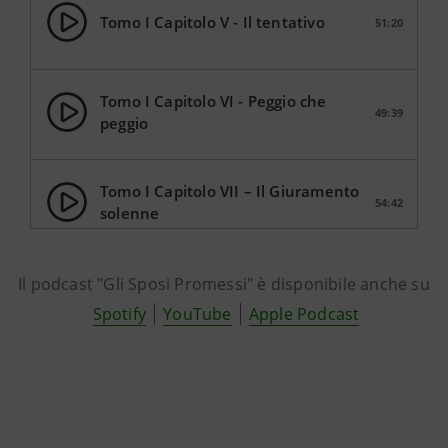
Tomo I Capitolo V - Il tentativo
51:20
Tomo I Capitolo VI - Peggio che
49:39
peggio
Tomo I Capitolo VII – Il Giuramento
54:42
solenne
Il podcast "Gli Sposi Promessi" è disponibile anche su
Tomo I Capitolo VIII - La fuga
38:32
Spotify
YouTube
Apple Podcast
Tomo II Capitolo I – Digressione: la
53:15
signora