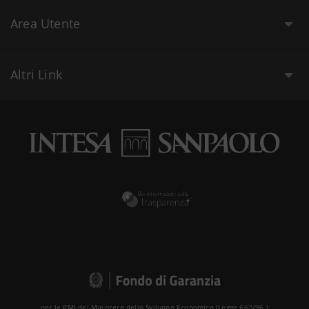
Area Utente
Tomo IV Capitolo VI
50:30
Altri Link
Tomo IV Capitolo VII
59:27
Tomo IV Capitolo VIII
53:52
Tomo IV Capitolo IX
41:17
Storia della Colonna Infame
4:20:47
per le PMI del Ministero dello Sviluppo Economico (Legge 662/96 )