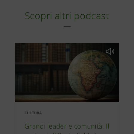
Tomo II Capitolo II
51:25
Scopri altri podcast
Tomo II Capitolo III
54:25
Tomo II Capitolo IV
53:58
Tomo II Capitolo V
37:24
CULTURA
Tomo II Capitolo VI
38:02
Grandi leader e comunità. Il