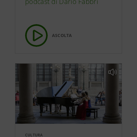
podcast di Dario Fabbri
Tomo II Capitolo VII
56:59
ASCOLTA
Tomo II Capitolo VIII
1:04:30
Tomo II Capitolo IX
1:07:52
Tomo II Capitolo X
54:17
Tomo II Capitolo XI
39:11
CULTURA