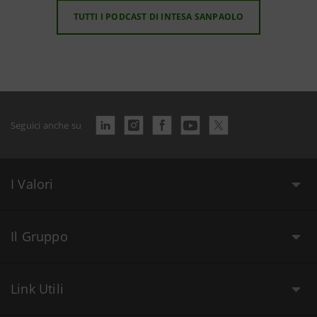
TUTTI I PODCAST DI INTESA SANPAOLO
Tomo IV Capitolo I
56:22
Tomo IV Capitolo II
49:36
Seguici anche su
Tomo IV Capitolo III
45:21
I Valori
Tomo IV Capitolo IV
1:04:06
Il Gruppo
Tomo IV Capitolo V
59:19
Link Utili