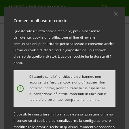
Consenso all'uso di cookie
Questo sito utilizza cookie tecnici e, previo consenso
dell’utente, cookie di profilazione al fine di inviare
CULTURA
comunicazioni pubblicitarie personalizzate e consente anche
l'invio di cookie di "terze parti" (impostati da un sito web
Gli Sposi Promessi
diverso da quello visitato). L'uso dei cookie ha la durata di 1
anno.
Cliccando sulla [x] di chiusura del banner, non
acconsenti all’uso dei cookie di profilazione. Non
Non solo un elogio alla letteratura italiana, ma un
!
potremo, perciò, personalizzare la tua esperienza
di navigazione, né offrirti contenuti in linea con le
romanzo da riscoprire e da leggere con una chiave
tue preferenze o i tuoi comportamenti online.
inedita, mai così contemporanea. In occasione del
bicentenario dall’inizio della stesura dei Promessi
È possibile consultare l'informativa estesa, prestare o meno
il consenso ai cookie o personalizzarne la configurazione e
Sposi, in questo podcast, nato da un progetto del
modificare le proprie scelte in qualsiasi momento accedendo