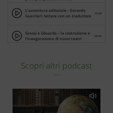
L'avventura editoriale - Gerardo
13:04
Guerrieri: lettere con un traduttore
Grassi e Eduardo – la costruzione e
09:56
l’inaugurazione di nuovi teatri
Le calde estati dei conti e dei bilanci:
15:28
Lamberto Jori (Parte prima)
Scopri altri podcast
Le calde estati dei conti e dei bilanci:
14:42
Lamberto Jori (Parte seconda)
L'avventura editoriale - Lucio Ridenti
10:52
e il Dramma