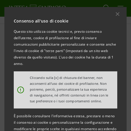
Consenso all'uso di cookie
Questo sito utilizza cookie tecnici e, previo consenso
dell’utente, cookie di profilazione al fine di inviare
CULTURA
comunicazioni pubblicitarie personalizzate e consente anche
l'invio di cookie di "terze parti" (impostati da un sito web
Lettere di Paolo Grassi
diverso da quello visitato). L'uso dei cookie ha la durata di 1
anno.
Cliccando sulla [x] di chiusura del banner, non
acconsenti all’uso dei cookie di profilazione. Non
Politica, etica, cultura sono le parole chiave di un
!
potremo, perciò, personalizzare la tua esperienza
di navigazione, né offrirti contenuti in linea con le
percorso itinerante tra le lettere di Paolo Grassi e
tue preferenze o i tuoi comportamenti online.
importanti testimoni del mondo della cultura. In
questo podcast, nato dalla collaborazione tra Intesa
È possibile consultare l'informativa estesa, prestare o meno
il consenso ai cookie o personalizzarne la configurazione e
Sanpaolo e la Fondazione Paolo Grassi, esploreremo
modificare le proprie scelte in qualsiasi momento accedendo