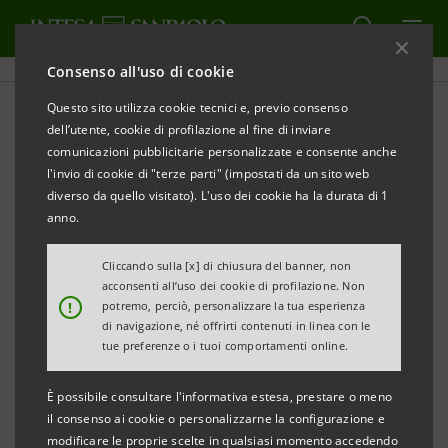
Consenso all'uso di cookie
Questo sito utilizza cookie tecnici e, previo consenso
dell’utente, cookie di profilazione al fine di inviare
SPORT
comunicazioni pubblicitarie personalizzate e consente anche
l'invio di cookie di "terze parti" (impostati da un sito web
La Coppa Davis 1976
diverso da quello visitato). L'uso dei cookie ha la durata di 1
anno.
raccontata da Federico
Buffa
Cliccando sulla [x] di chiusura del banner, non
acconsenti all’uso dei cookie di profilazione. Non
!
potremo, perciò, personalizzare la tua esperienza
di navigazione, né offrirti contenuti in linea con le
tue preferenze o i tuoi comportamenti online.
Nicola Pietrangeli, Adriano Panatta, Paolo Bertolucci,
È possibile consultare l'informativa estesa, prestare o meno
Tonino Zugarelli e Corrado Barazzutti. Questa la
il consenso ai cookie o personalizzarne la configurazione e
modificare le proprie scelte in qualsiasi momento accedendo