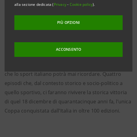
formazione del 18 dicembre 1976: anno in cui l’Italia
alla sezione dedicata (
Privacy
-
Cookie policy
).
vince la Coppa Davis, il più antico e prestigioso
torneo maschile a squadre. In questo podcast firmato
PIÙ OPZIONI
Sky Sport e Intesa Sanpaolo, l’inconfondibile voce di
Federico Buffa, giornalista e telecronista sportivo,
racconta lo storico percorso compiuto dalla
ACCONSENTO
Nazionale italiana di tennis per conquistare uno dei
più prestigiosi e in assoluto meno celebrati successi
che lo sport italiano potrà mai ricordare. Quattro
episodi che, dal contesto storico e socio-politico a
quello sportivo, ci faranno rivivere la storica vittoria
di quel 18 dicembre di quarantacinque anni fa, l’unica
Coppa conquistata dall’Italia in oltre 100 edizioni.