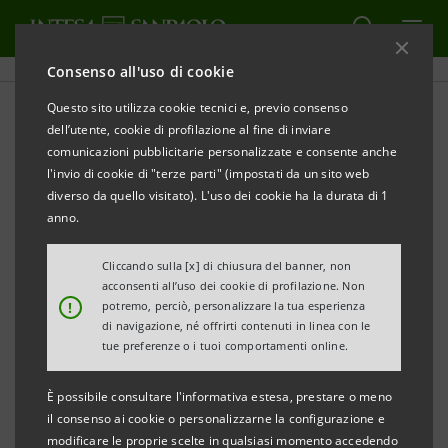
Consenso all'uso di cookie
Questo sito utilizza cookie tecnici e, previo consenso
dell’utente, cookie di profilazione al fine di inviare
CULTURA
comunicazioni pubblicitarie personalizzate e consente anche
l'invio di cookie di "terze parti" (impostati da un sito web
Partigiana Vinka: una storia
diverso da quello visitato). L'uso dei cookie ha la durata di 1
anno.
di coraggio e fortuna
Cliccando sulla [x] di chiusura del banner, non
acconsenti all’uso dei cookie di profilazione. Non
!
potremo, perciò, personalizzare la tua esperienza
di navigazione, né offrirti contenuti in linea con le
tue preferenze o i tuoi comportamenti online.
“Partigiana Vinka: una storia di coraggio e fortuna” è il
È possibile consultare l'informativa estesa, prestare o meno
il consenso ai cookie o personalizzarne la configurazione e
podcast di Intesa Sanpaolo On Air
realizzato da
modificare le proprie scelte in qualsiasi momento accedendo