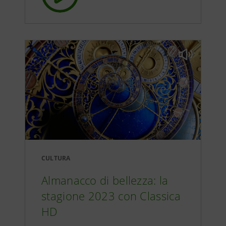
Almanacco di bellezza del 24
33:10
gennaio
Almanacco di bellezza del 26
26:07
gennaio
Almanacco di bellezza del 30
29:52
gennaio
CULTURA
Almanacco di bellezza: la
stagione 2023 con Classica
HD