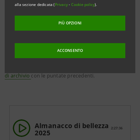
dall’attualità come la tradizione dell’almanacco ci
alla sezione dedicata (
Privacy
-
Cookie policy
).
insegna. In questo podcast, nato dalla collaborazione
fra Intesa Sanpaolo On Air e Classica HD, il direttore
PIÙ OPZIONI
Piero Maranghi e lo storico dell'arte Leonardo
Piccinini ci condurranno ogni giorno alla scoperta di
storie, grandi o piccole che siano, “tra divagazioni da
ACCONSENTO
calendario e non solo”. Per scoprire le storie e le
curiosità del giorno dell’edizione 2024, visita la
pagina
di archivio
con le puntate precedenti.
Almanacco di bellezza
2:27:36
2025