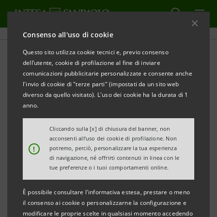
Consenso all'uso di cookie
Questo sito utilizza cookie tecnici e, previo consenso
dell’utente, cookie di profilazione al fine di inviare
CULTURA
comunicazioni pubblicitarie personalizzate e consente anche
l'invio di cookie di "terze parti" (impostati da un sito web
Almanacco di bellezza: la
diverso da quello visitato). L'uso dei cookie ha la durata di 1
anno.
stagione 2025 con Classica
HD
Cliccando sulla [x] di chiusura del banner, non
acconsenti all’uso dei cookie di profilazione. Non
!
potremo, perciò, personalizzare la tua esperienza
di navigazione, né offrirti contenuti in linea con le
tue preferenze o i tuoi comportamenti online.
Una quinta stagione per continuare a celebrare
È possibile consultare l'informativa estesa, prestare o meno
aneddoti, ricorrenze e grandi eventi del passato e
il consenso ai cookie o personalizzarne la configurazione e
modificare le proprie scelte in qualsiasi momento accedendo