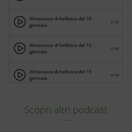
Almanacco di bellezza del 10
27:23
gennaio
Almanacco di bellezza del 12
27:56
gennaio
Almanacco di bellezza del 15
37:54
gennaio
Almanacco di bellezza del 16
37:52
gennaio
Scopri altri podcast
Almanacco di bellezza del 17
31:33
gennaio