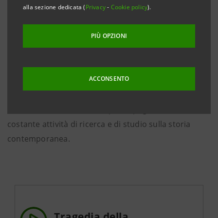
realizzato dagli studenti del Liceo Scientifico Statale
alla sezione dedicata (
Privacy
-
Cookie policy
).
G.B. Bodoni di Saluzzo (CN) in occasione della 43°
edizione del concorso “Progetto di storia
PIÙ OPZIONI
contemporanea”, che da anni offre a studenti e
docenti un’occasione per confrontarsi criticamente e
ACCONSENTO
in maniera innovativa con fenomeni storici passati e
contemporanei. Il Comitato Resistenza e Costituzione,
fondato nel 1976, è da sempre impegnato in una
costante attività di ricerca e di studio sulla storia
contemporanea.
Tragedia della