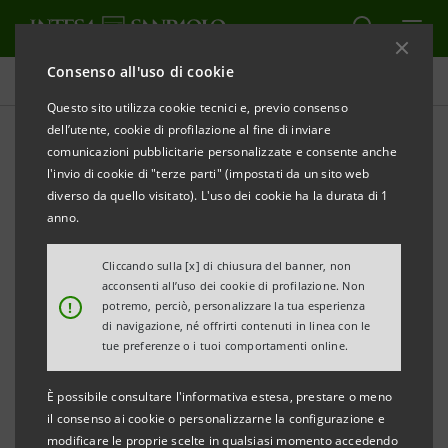
Consenso all'uso di cookie
Intesa Sanpaolo On Air
Questo sito utilizza cookie tecnici e, previo consenso
dell’utente, cookie di profilazione al fine di inviare
comunicazioni pubblicitarie personalizzate e consente anche
SOSTENIBILITÀ
l'invio di cookie di "terze parti" (impostati da un sito web
diverso da quello visitato). L'uso dei cookie ha la durata di 1
Ghiacciaio della Marmolada:
anno.
Il podcast sul 3 luglio 2022
Cliccando sulla [x] di chiusura del banner, non
acconsenti all’uso dei cookie di profilazione. Non
!
potremo, perciò, personalizzare la tua esperienza
di navigazione, né offrirti contenuti in linea con le
tue preferenze o i tuoi comportamenti online.
Questo podcast, nato dalla collaborazione tra il
È possibile consultare l'informativa estesa, prestare o meno
Comitato Resistenza e Costituzione della Regione
il consenso ai cookie o personalizzarne la configurazione e
Piemonte e Intesa Sanpaolo, è stato scritto e
modificare le proprie scelte in qualsiasi momento accedendo