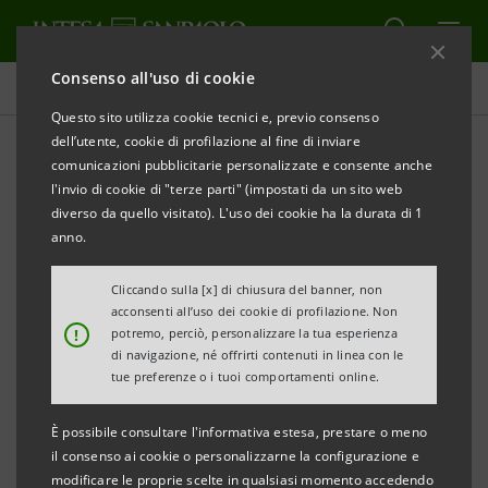
Consenso all'uso di cookie
Intesa Sanpaolo On Air
Questo sito utilizza cookie tecnici e, previo consenso
dell’utente, cookie di profilazione al fine di inviare
comunicazioni pubblicitarie personalizzate e consente anche
ECONOMIA
l'invio di cookie di "terze parti" (impostati da un sito web
diverso da quello visitato). L'uso dei cookie ha la durata di 1
Cucina sostenibile con Chef
anno.
Sacco
Cliccando sulla [x] di chiusura del banner, non
acconsenti all’uso dei cookie di profilazione. Non
!
potremo, perciò, personalizzare la tua esperienza
di navigazione, né offrirti contenuti in linea con le
tue preferenze o i tuoi comportamenti online.
In questo episodio saliamo al Grattacielo di Intesa
È possibile consultare l'informativa estesa, prestare o meno
Sanpaolo a Torino, fino al “Piano35”, ristorante
il consenso ai cookie o personalizzarne la configurazione e
guidato dallo chef Marco Sacco. Uno dei protagonisti
modificare le proprie scelte in qualsiasi momento accedendo