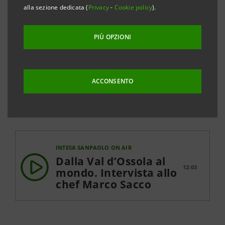
della cucina italiana nel mondo racconta la nuova
alla sezione dedicata (
Privacy
-
Cookie policy
).
stagione della sua attività, improntata a una filosofia
di cucina territoriale e sostenibile. Un impegno
PIÙ OPZIONI
coerente che sfida le difficoltà attuali e guarda al
futuro con ottimismo. Intervista a cura di Rinaldo
ACCONSENTO
Gianola
INTESA SANPAOLO ON AIR
Dalla Val d’Ossola al
12:03
mondo. Intervista allo
chef Marco Sacco