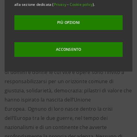
alla sezione dedicata (
Privacy
-
Cookie policy
).
Sanpaolo On Air. Con la voce di Ilaria Gaspari. Le
vicende umane e intellettuali di cinque pensatori e
PIÙ OPZIONI
pensatrici del Novecento - Agnes Heller, Jürgen
Habermas, Simone Veil, Albert Hirschman, Tony Judt -
che hanno sfidato le ingiustizie del loro tempo
ACCONSENTO
ispirando un impegno per un futuro di pace. Il
podcast racconta biografie di impegno politico e civile
di uomini e donne le cui vite e opere sono l’invito a
responsabilizzarsi per un orizzonte comune di
giustizia, solidarietà, democrazia: pilastri di valore che
hanno ispirato la nascita dell’Unione
Europea. Ognuno di loro nasce dentro la crisi
dell’Europa tra le due guerre, nel tempo dei
nazionalismi e di un continente che avverte
profondamente la propria decadenza. Nessuno di