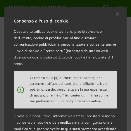
Consenso all'uso di cookie
Intesa Sanpaolo On Air
Questo sito utilizza cookie tecnici e, previo consenso
dell’utente, cookie di profilazione al fine di inviare
comunicazioni pubblicitarie personalizzate e consente anche
INCLUSIONE
l'invio di cookie di "terze parti" (impostati da un sito web
diverso da quello visitato). L'uso dei cookie ha la durata di 1
Europa, una storia alla
anno.
volta. Il podcast con Ilaria
Cliccando sulla [x] di chiusura del banner, non
acconsenti all’uso dei cookie di profilazione. Non
Gaspari
!
potremo, perciò, personalizzare la tua esperienza
di navigazione, né offrirti contenuti in linea con le
tue preferenze o i tuoi comportamenti online.
È possibile consultare l'informativa estesa, prestare o meno
Europa, una storia alla volta è un podcast a cura di
il consenso ai cookie o personalizzarne la configurazione e
modificare le proprie scelte in qualsiasi momento accedendo
Fondazione Giangiacomo Feltrinelli per Intesa