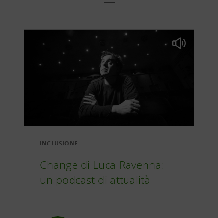
INCLUSIONE
Change di Luca Ravenna:
un podcast di attualità