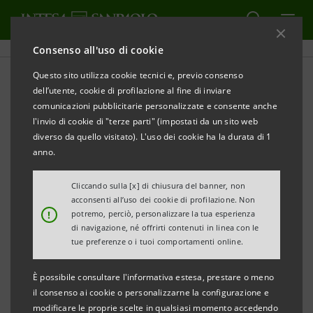
Consenso all'uso di cookie
Questo sito utilizza cookie tecnici e, previo consenso
dell’utente, cookie di profilazione al fine di inviare
CULTURA
comunicazioni pubblicitarie personalizzate e consente anche
l'invio di cookie di "terze parti" (impostati da un sito web
Consigliatissimi. In viaggio
diverso da quello visitato). L'uso dei cookie ha la durata di 1
anno.
tra i libri 0-16
Cliccando sulla [x] di chiusura del banner, non
acconsenti all’uso dei cookie di profilazione. Non
!
potremo, perciò, personalizzare la tua esperienza
di navigazione, né offrirti contenuti in linea con le
Quante volte da bambini abbiamo sognato di poter
tue preferenze o i tuoi comportamenti online.
vivere le avventure dei protagonisti dei nostri libri
È possibile consultare l'informativa estesa, prestare o meno
preferiti? Pagina dopo pagina ci immergevamo in un
il consenso ai cookie o personalizzarne la configurazione e
mondo di storie magiche e straordinarie, con i nostri
modificare le proprie scelte in qualsiasi momento accedendo