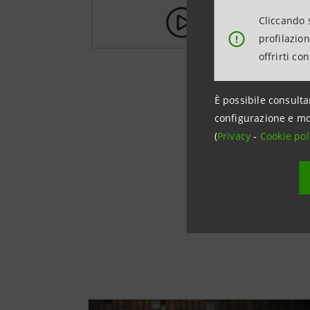
Cliccando s
Il sogno dell’Or
profilazio
!
offrirti co
Il podca
La rivolta dei 
È possibile consulta
configurazione e mo
(
Privacy
-
Cookie pol
Come Torino di
Il Principe Eug
Cavour e l'Unità