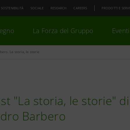
SOSTENIBILITÀ
SOCIALE
RESEARCH
CAREERS
PRODOTTI E SERVI
pegno
La Forza del Gruppo
Eventi
ero. La storia, le storie
premi
Invio
per cercare o
ESC
st "La storia, le storie" di
ndro Barbero