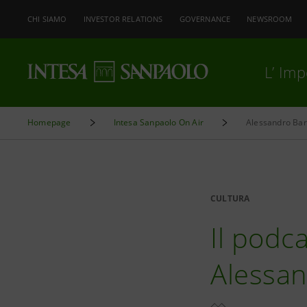
CHI SIAMO
INVESTOR RELATIONS
GOVERNANCE
NEWSROOM
L’ Im
Homepage
Intesa Sanpaolo On Air
Alessandro Barb
CULTURA
Il podca
Alessa