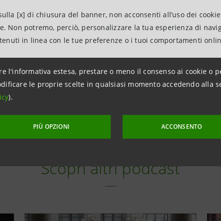
ulla [x] di chiusura del banner, non acconsenti all’uso dei cookie
iente. I marchesi di Monferrato alle crociate
ne. Non potremo, perciò, personalizzare la tua esperienza di navi
ntenuti in linea con le tue preferenze o i tuoi comportamenti onli
st "Alessandro Barbero. La storia, le storie" è disponibile
Tuchini: i contadini del Canavese combattono per
re l'informativa estesa, prestare o meno il consenso ai cookie o p
YouTube
Spotify
Apple Podcast
dificare le proprie scelte in qualsiasi momento accedendo alla s
icy
).
venne capitale del Piemonte
PIÙ OPZIONI
ACCONSENTO
Scopri altri podcast
enio e l’assedio di Torino
 d'Italia