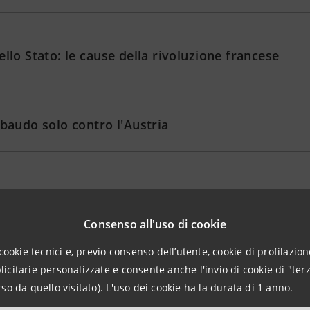
llo Stato: le cause della rivoluzione francese
abaudo solo contro l'Austria
ttorio Emanuele II unificano l'Italia
Consenso all'uso di cookie
cookie tecnici e, previo consenso dell’utente, cookie di profilazione
 sabaudo fra vecchio Piemonte e nuova Italia
citarie personalizzate e consente anche l'invio di cookie di "terz
so da quello visitato). L'uso dei cookie ha la durata di 1 anno.