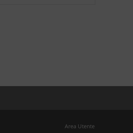
08:03
1:00:07
1:04:45
1:11:35
Area Utente
1:06:20