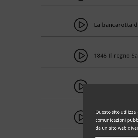
La bancarotta de
1848 Il regno S
1859 Cavour e Vi
Questo sito utilizza 
1866 L'esercito
comunicazioni pubbli
da un sito web diver