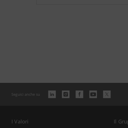
Alessandro Barb
Donne nella stor
Donne nella sto
Seguici anche su
Donne nella stor
I Valori
Il Gr
Come abbiamo im