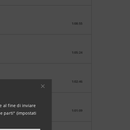
1:08:55
1:05:24
1:02:46
 al fine di inviare
1:01:09
e parti" (impostati