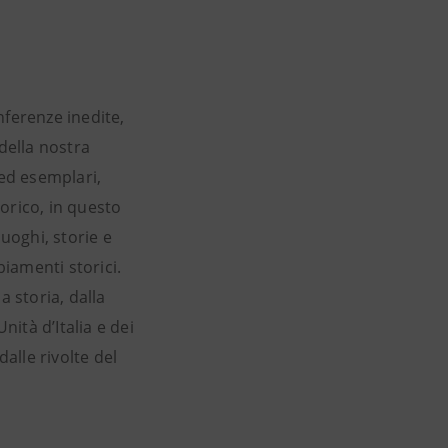
onferenze inedite,
della nostra
ed esemplari,
orico, in questo
uoghi, storie e
iamenti storici.
a storia, dalla
nità d’Italia e dei
alle rivolte del