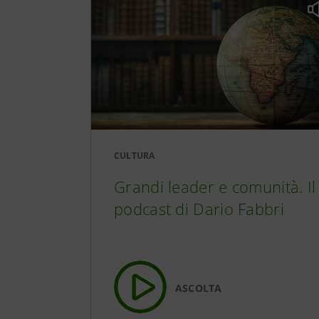
Monsù Cerutti:
Giovanna d’Arco 
CULTURA
Grandi leader e comunità. Il
Anna Achmatova o
podcast di Dario Fabbri
Donne nella stor
scegliere la pro
ASCOLTA