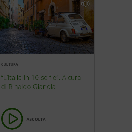
58:39
to
1:18:03
CULTURA
“L’Italia in 10 selfie”. A cura
 della Storia
1:04:29
di Rinaldo Gianola
a da Siena o il coraggio di
1:07:54
ASCOLTA