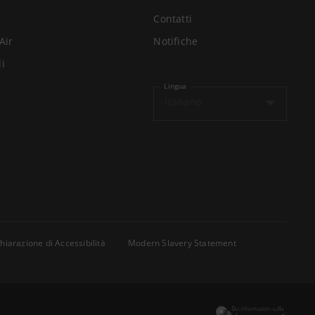
Contatti
Air
Notifiche
li
1:11:29
Lingua
Italiano
59:42
hiarazione di Accessibilità
Modern Slavery Statement