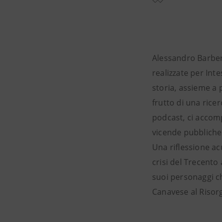
Alessandro Barbero,
realizzate per Int
storia, assieme a
frutto di una rice
podcast, ci accom
vicende pubbliche 
Una riflessione ac
crisi del Trecento 
suoi personaggi chi
Canavese al Risorgi