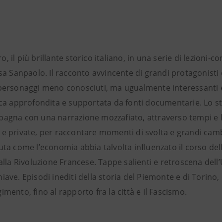
 il più brillante storico italiano, in una serie di lezioni-c
esa Sanpaolo. Il racconto avvincente di grandi protagonisti 
 personaggi meno conosciuti, ma ugualmente interessanti 
rca approfondita e supportata da fonti documentarie. Lo st
pagna con una narrazione mozzafiato, attraverso tempi e l
e private, per raccontare momenti di svolta e grandi camb
uta come l’economia abbia talvolta influenzato il corso dell
alla Rivoluzione Francese. Tappe salienti e retroscena dell’U
ave. Episodi inediti della storia del Piemonte e di Torino, d
mento, fino al rapporto fra la città e il Fascismo.