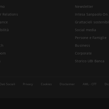
amo
Newsletter
r Relations
Intesa Sanpaolo On 
parato a convivere: il totalitarismo
ance
Grattacieli sostenibi
bilità
Social media
Persone e Famiglie
mparato a convivere: la democrazia
ch
Business
oom
Corporate
s
Storico UBI Banca
Dati Sociali
Privacy
Cookies
Disclaimer
AML - CFT
Dic