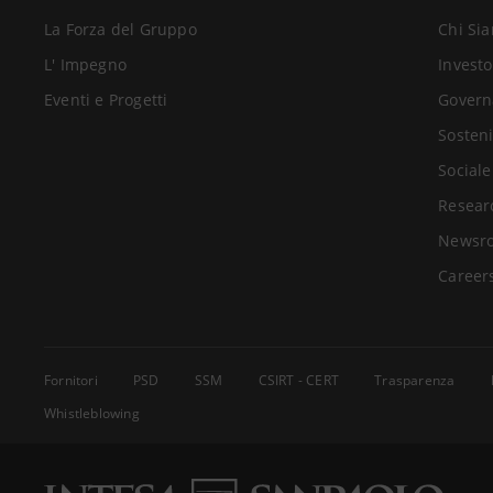
La Forza del Gruppo
Chi Si
L' Impegno
Investo
Come abbiamo im
Eventi e Progetti
Govern
Sosteni
Sociale
Come abbiamo i
Resear
Newsr
Career
Fornitori
PSD
SSM
CSIRT - CERT
Trasparenza
Whistleblowing