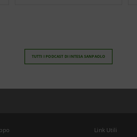
ero: donne nella storia - Intervista
ia: Maria Teresa di Calcutta
TUTTI I PODCAST DI INTESA SANPAOLO
ria: Caterina la Grande
ia: Nilde Iotti
uppo
Link Utili
parato a convivere: la schiavitù